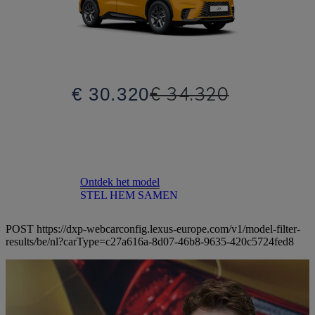
€ 34.320
€ 30.320
Ontdek het model
STEL HEM SAMEN
POST https://dxp-webcarconfig.lexus-europe.com/v1/model-filter-
results/be/nl?carType=c27a616a-8d07-46b8-9635-420c5724fed8