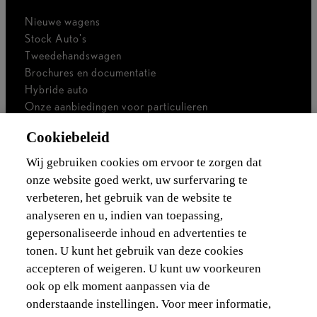
Nieuwe wagens
Stock Auto's
Tweedehandswagen
Brochures en documentatie
Hybride auto
Onze aanbiedingen voor particulieren
Onze aanbiedingen voor professionals
Cookiebeleid
Bedrijfswagen
Ik ben zelfstandig
Wij gebruiken cookies om ervoor te zorgen dat
Voor vlootbeheerders
onze website goed werkt, uw surfervaring te
verbeteren, het gebruik van de website te
Waarborgen & financieringen
analyseren en u, indien van toepassing,
gepersonaliseerde inhoud en advertenties te
Ontdek Lexus
tonen. U kunt het gebruik van deze cookies
accepteren of weigeren. U kunt uw voorkeuren
Wettelijke vermelding
ook op elk moment aanpassen via de
onderstaande instellingen. Voor meer informatie,