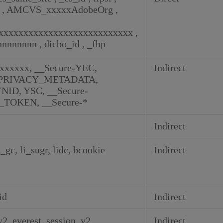
i
,
AMCVS_xxxxxAdobeOrg
,
_xxxxxxxxxxxxxxxxxxxxxxxxxxx
,
nnnnnnnn
,
dicbo_id
,
_fbp
xxxxxx, __Secure-YEC,
Indirect
PRIVACY_METADATA,
YNID, YSC, __Secure-
TOKEN, __Secure-*
Indirect
_gc, li_sugr, lidc, bcookie
Indirect
id
Indirect
v2, everest_session_v2
Indirect