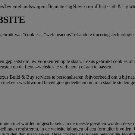
es
Tweedehandswagens
Financiering
Naverkoop
Elektrisch & Hybri
BSITE
gebruik van "cookies", "web beacons" of andere traceringstechnologie
 geplaatst om uw voorkeuren op te slaan. Lexus gebruikt cookies of an
ensten op de Lexus-websites te verbeteren of aan te passen.
xus Build & Buy services te personaliseren (bijvoorbeeld om u bij na
 met een wachtwoord beveiligde gedeelte en om u in staat te stellen g
:
kunnen niet worden uitgeschakeld. In de meeste gevallen worden deze c
ellingen registreren, in de website inloggen of een formulier invullen
 zullen dan niet werken. Deze cookies slaan geen persoonlijk identifi