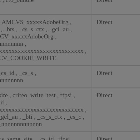
,
AMCVS_xxxxxAdobeOrg
,
Direct
e
,
_bts
,
_cs_s_ctx
,
_gcl_au
,
CV_xxxxxAdobeOrg
,
nnnnnnnn
,
_xxxxxxxxxxxxxxxxxxxxxxxxxxx
,
CV_COOKIE_WRITE
_cs_id
,
_cs_s
,
Direct
nnnnnnnn
site
,
criteo_write_test
,
tfpsi
,
Direct
id
,
_xxxxxxxxxxxxxxxxxxxxxxxxxxx
,
_gcl_au
,
_bti
,
_cs_s_ctx
,
_cs_c
,
_nnnnnnnnnnnnn
cs_same_site
,
_cs_id
,
tfpsi
,
Direct