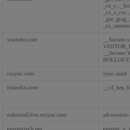
_cs_s
,
_bt
_cs_s_ctx
,
_gat_gtag
_cs_nnnnn
youtube.com
__Secure-x
VISITOR_
__Secure-
ROLLOUT_
rezync.com
zync-uuid
linkedin.com
__cf_bm, li
euhosted.live.rezync.com
sd-session-
everesttech.net
everest_g_