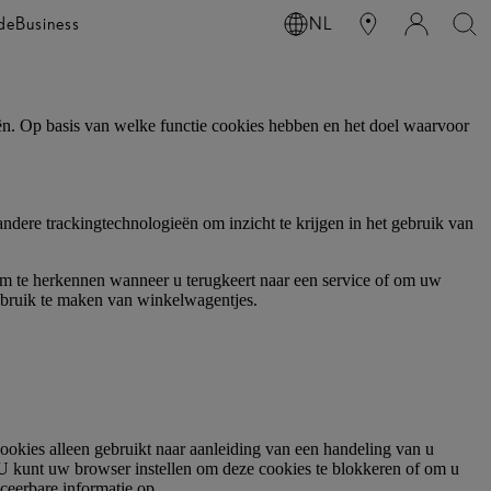
de
Business
NL
ën. Op basis van welke functie cookies hebben en het doel waarvoor
dere trackingtechnologieën om inzicht te krijgen in het gebruik van
am te herkennen wanneer u terugkeert naar een service of om uw
ebruik te maken van winkelwagentjes.
ookies alleen gebruikt naar aanleiding van een handeling van u
. U kunt uw browser instellen om deze cookies te blokkeren of om u
ceerbare informatie op.