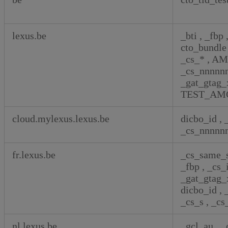
cookies
lexus.be
_bti
,
_fbp
cto_bundl
_cs_*
,
AM
_cs_nnnnn
_gat_gtag
TEST_AM
cloud.mylexus.lexus.be
dicbo_id
,
_cs_nnnnn
fr.lexus.be
_cs_same_
_fbp
,
_cs_
_gat_gtag
dicbo_id
,
_cs_s
,
_cs
nl.lexus.be
_gcl_au
,
_