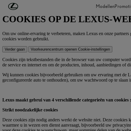
Ga naar de hoofdinhoud
(Druk op Enter)
Modellen
Promoti
COOKIES OP DE LEXUS-WE
Om uw online-ervaring te verbeteren, maken Lexus en onze partners 
cookies worden gebruikt.
Verder gaan
Voorkeurencentrum openen
Cookie-instellingen
Cookies zijn tekstbestanden die in de browser van uw computer worden
de service en internet en om de producten, inhoud, aanbiedingen of di
Wij kunnen cookies bijvoorbeeld gebruiken om uw ervaring met de Le
geconfigureerde auto te onthouden), om uw wachtwoord op te slaan in
Lexus maakt gebrui van 4 verschillende categorieën van cookies 
Strikt noodzakelijke cookies
Deze cookies zijn nodig anders werkt de website niet. Deze cookies 
waarmee u in wezen een dienst aanvraagt, bijvoorbeeld uw privacyinst
voor deze cookies te waarschuwen, maar sommige delen van de website