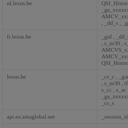
nl.lexus.be
QSI_Histo
_ga_xxxxx
AMCV_xxx
,
_dd_s
,
_
fr.lexus.be
_gid
,
_dd
,
s_nr30
,
s
AMCVS_xx
AMCV_xxx
QSI_Histo
lexus.be
_cs_c
,
_g
,
s_nr30
,
t
s_cc
,
s_ac
_ga_xxxxx
_cs_s
api.eu.zetaglobal.net
_session_i