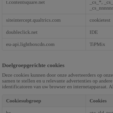
t.contentsquare.net
_cs_*, _cs
_cs_nnnnn
siteintercept.qualtrics.com
cookietest
doubleclick.net
IDE
eu-api.lightboxcdn.com
TiPMix
Doelgroepgerichte cookies
Deze cookies kunnen door onze adverteerders op onze 
samen te stellen en u relevante advertenties op andere
identificatoren van uw browser en internetapparaat. Al
Cookiesubgroep
Cookies
Doelgroepgerichte
be
cto_tld_tes