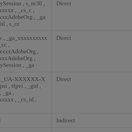
rySession
,
s_nr30
,
Direct
xxxxx
,
_cs_c
,
xxAdobeOrg
,
_ga
gid
,
s_cc
_s
,
_ga_xxxxxxxxxx
Direct
_cc
,
xxxAdobeOrg
,
xxAdobeOrg
,
rySession
,
_ga
at_UA-XXXXXX-X
Direct
fpsi
,
tfpvi
,
_gid
,
,
_ga
,
xxxxx
,
_cs_id
,
d
Indirect