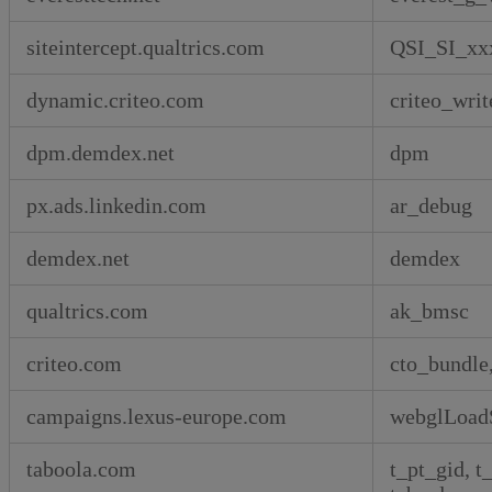
siteintercept.qualtrics.com
QSI_SI_xxx
dynamic.criteo.com
criteo_writ
dpm.demdex.net
dpm
px.ads.linkedin.com
ar_debug
demdex.net
demdex
qualtrics.com
ak_bmsc
criteo.com
cto_bundle,
campaigns.lexus-europe.com
webglLoadS
taboola.com
t_pt_gid, t