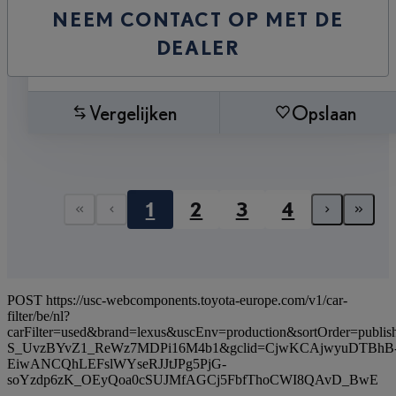
NEEM CONTACT OP MET DE
DEALER
Vergelijken
Opslaan
1
2
3
4
First page
Previous page
Next 
Las
POST https://usc-webcomponents.toyota-europe.com/v1/car-
filter/be/nl?
carFilter=used&brand=lexus&uscEnv=production&sortOrder=p
S_UvzBYvZ1_ReWz7MDPi16M4b1&gclid=CjwKCAjwyuDTBhB
EiwANCQhLEFslWYseRJJtJPg5PjG-
soYzdp6zK_OEyQoa0cSUJMfAGCj5FbfThoCWI8QAvD_BwE