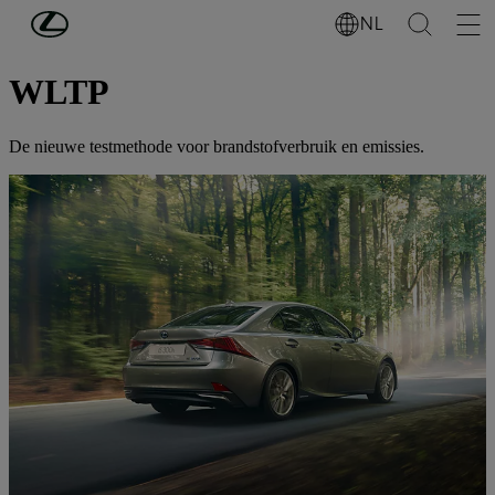
Ga naar de hoofdinhoud
(Druk op Enter)
NL
JURIDISCHE KENNISGEVING
WLTP
De nieuwe testmethode voor brandstofverbruik en emissies.