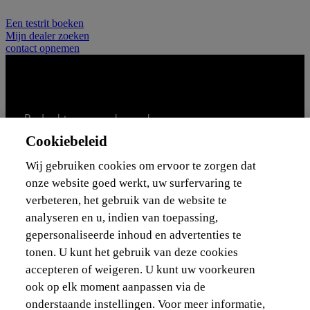
Een testrit boeken
Mijn dealer zoeken
contact opnemen
Bedankt voor uw bezoek
Cookiebeleid
Wij gebruiken cookies om ervoor te zorgen dat
onze website goed werkt, uw surfervaring te
Auto's
verbeteren, het gebruik van de website te
analyseren en u, indien van toepassing,
Nieuwe wagens
gepersonaliseerde inhoud en advertenties te
Stock Auto's
tonen. U kunt het gebruik van deze cookies
Tweedehandswagen
accepteren of weigeren. U kunt uw voorkeuren
Brochures en documentatie
ook op elk moment aanpassen via de
Hybride auto
Onze aanbiedingen voor particulieren
onderstaande instellingen. Voor meer informatie,