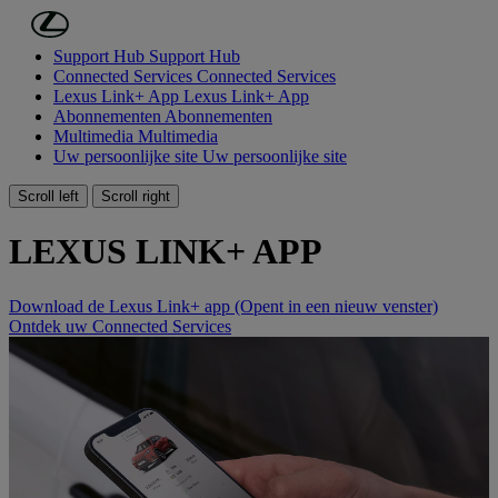
Ga naar de hoofdinhoud
(Druk op Enter)
Support Hub
Support Hub
Connected Services
Connected Services
Lexus Link+ App
Lexus Link+ App
Abonnementen
Abonnementen
Multimedia
Multimedia
Uw persoonlijke site
Uw persoonlijke site
Scroll left
Scroll right
LEXUS LINK+ APP
Download de Lexus Link+ app
(Opent in een nieuw venster)
Ontdek uw Connected Services