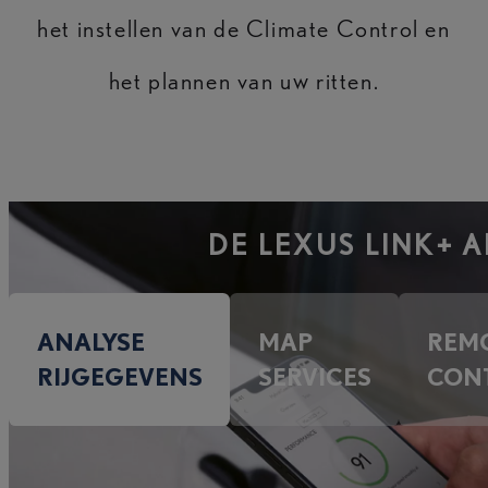
het instellen van de Climate Control en
het plannen van uw ritten.
DE LEXUS LINK+ A
ANALYSE
MAP
REM
RIJGEGEVENS
SERVICES
CON