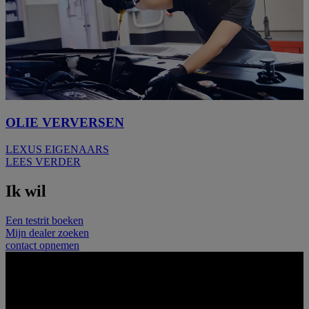
OLIE VERVERSEN
LEXUS EIGENAARS
LEES VERDER
Ik wil
Een testrit boeken
Mijn dealer zoeken
contact opnemen