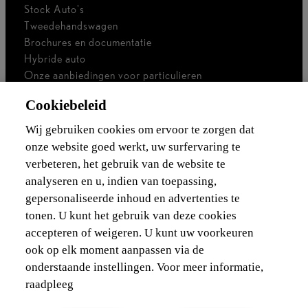
Stock Auto's
Tweedehandswagen
Brochures en documentatie
Hybride auto
Onze aanbiedingen voor particulieren
Onze aanbiedingen voor professionals
Cookiebeleid
Bedrijfswagen
Ik ben zelfstandig
Wij gebruiken cookies om ervoor te zorgen dat
Voor vlootbeheerders
onze website goed werkt, uw surfervaring te
verbeteren, het gebruik van de website te
Waarborgen & financieringen
analyseren en u, indien van toepassing,
gepersonaliseerde inhoud en advertenties te
Ontdek Lexus
tonen. U kunt het gebruik van deze cookies
accepteren of weigeren. U kunt uw voorkeuren
Wettelijke vermelding
ook op elk moment aanpassen via de
onderstaande instellingen. Voor meer informatie,
raadpleeg