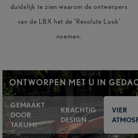
duidelijk te zien waarom de ontwerpers
van de LBX het de 'Resolute Look'
noemen.
ONTWORPEN MET U IN GEDA
GEMAAKT
KRACHTIG
VIER
DOOR
DESIGN
ATMOS
TAKUMI