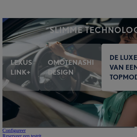
SLIMME TECHNOLO
DE LUX
LEXUS
OMOTENASHI
VAN EE
LINK+
DESIGN
TOPMO
Configureer
Reserveer een testrit