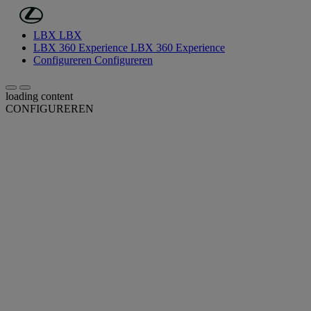
(Druk op Enter)
Ga naar de hoofdinhoud
LBX
LBX
LBX 360 Experience
LBX 360 Experience
Configureren
Configureren
Scroll left
Scroll right
loading content
CONFIGUREREN