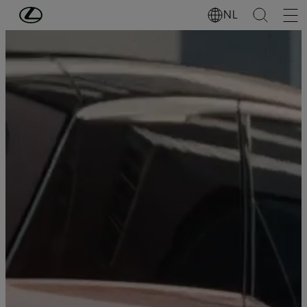
Ga naar de hoofdinhoud
(Druk op Enter)
NL