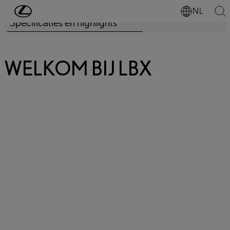
Ga naar de hoofdinhoud
(Druk op Enter)
NL
Specificaties en highlights
Prijs bijgewerkt De prijs van je configuratie is € 31.180
WELKOM BIJ LBX