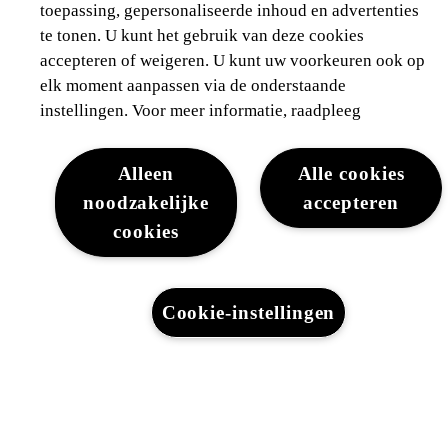
toepassing, gepersonaliseerde inhoud en advertenties
te tonen. U kunt het gebruik van deze cookies
accepteren of weigeren. U kunt uw voorkeuren ook op
VANAF
€ 30.320
1
€ 34.320
elk moment aanpassen via de onderstaande
instellingen. Voor meer informatie, raadpleeg
Alleen
Alle cookies
VORIGE SLIDE
VO
noodzakelijke
accepteren
cookies
BASE
E
€ 30.320
Cookie-instellingen
1
€ 34.320