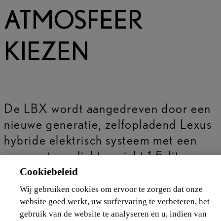
ATMOSFEER
KIEZEN
De LBX wordt aangedreven door een
nieuwe generatie, zelfopladend Lexus
Cookiebeleid
hybride elektrisch systeem met een
Wij gebruiken cookies om ervoor te zorgen dat onze
compacte en lichtgewicht 1,5-liter
website goed werkt, uw surfervaring te verbeteren, het
driecilinder motor.
gebruik van de website te analyseren en u, indien van