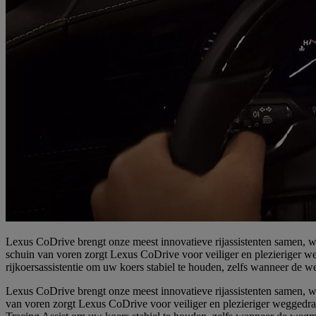
Lexus CoDrive brengt onze meest innovatieve rijassistenten samen, wa
schuin van voren zorgt Lexus CoDrive voor veiliger en plezieriger w
rijkoersassistentie om uw koers stabiel te houden, zelfs wanneer de we
Lexus CoDrive brengt onze meest innovatieve rijassistenten samen, wa
van voren zorgt Lexus CoDrive voor veiliger en plezieriger weggedra