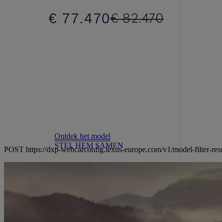
€ 77.470
€ 82.470
Ontdek het model
STEL HEM SAMEN
POST https://dxp-webcarconfig.lexus-europe.com/v1/model-filter-res