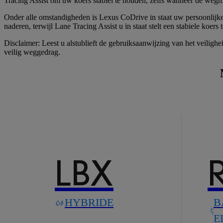
Tracing Assist om uw koers stabiel te houden, zelfs wanneer de wegma
Onder alle omstandigheden is Lexus CoDrive in staat uw persoonlijke 
naderen, terwijl Lane Tracing Assist u in staat stelt een stabiele koer
Disclaimer: Leest u alstublieft de gebruiksaanwijzing van het veiligh
veilig weggedrag.
LBX
HYBRIDE
B
E