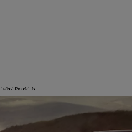
ults/be/nl?model=ls