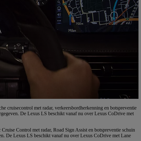
che cruisecontrol met radar, verkeersbordherkenning en botspreventie
 weergegeven. De Lexus LS beschikt vanaf nu over Lexus CoDrive met
 Cruise Control met radar, Road Sign Assist en botspreventie schuin
geven. De Lexus LS beschikt vanaf nu over Lexus CoDrive met Lane