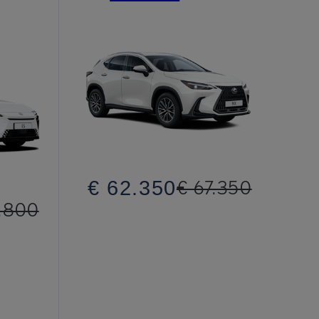
€ 62.350
€ 67.350
.800