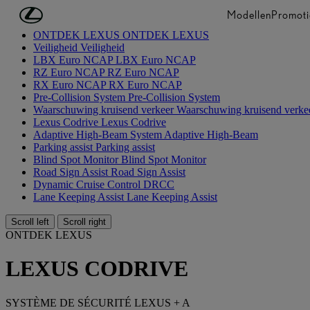
Ga naar de hoofdinhoud
(Druk op Enter)
Modellen
Promoti
ONTDEK LEXUS
ONTDEK LEXUS
Veiligheid
Veiligheid
LBX Euro NCAP
LBX Euro NCAP
RZ Euro NCAP
RZ Euro NCAP
RX Euro NCAP
RX Euro NCAP
Pre-Collision System
Pre-Collision System
Waarschuwing kruisend verkeer
Waarschuwing kruisend verke
Lexus Codrive
Lexus Codrive
Adaptive High-Beam System
Adaptive High-Beam
Parking assist
Parking assist
Blind Spot Monitor
Blind Spot Monitor
Road Sign Assist
Road Sign Assist
Dynamic Cruise Control
DRCC
Lane Keeping Assist
Lane Keeping Assist
Scroll left
Scroll right
ONTDEK LEXUS
LEXUS CODRIVE
SYSTÈME DE SÉCURITÉ LEXUS + A