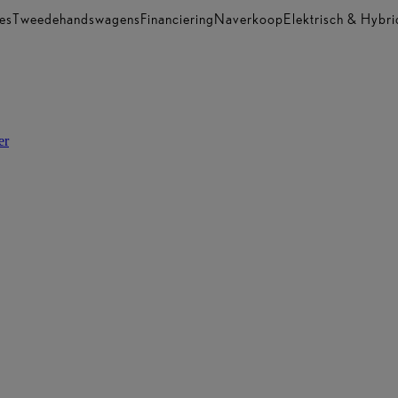
es
Tweedehandswagens
Financiering
Naverkoop
Elektrisch & Hybri
er