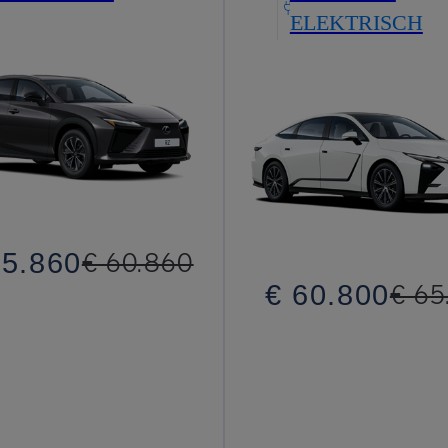
ELEKTRISCH
55.860
€ 60.860
€ 60.800
€ 65