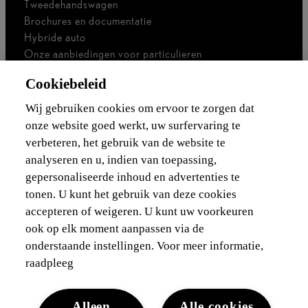
Tweedehandswagen
Brochures en documentatie
Hybride auto
Onze aanbiedingen voor particulieren
Onze aanbiedingen voor professionals
Cookiebeleid
Bedrijfswagen
Ik ben zelfstandig
Wij gebruiken cookies om ervoor te zorgen dat
Voor vlootbeheerders
onze website goed werkt, uw surfervaring te
verbeteren, het gebruik van de website te
Waarborgen & financieringen
analyseren en u, indien van toepassing,
gepersonaliseerde inhoud en advertenties te
Ontdek Lexus
tonen. U kunt het gebruik van deze cookies
accepteren of weigeren. U kunt uw voorkeuren
Wettelijke vermelding
ook op elk moment aanpassen via de
onderstaande instellingen. Voor meer informatie,
raadpleeg
Alleen
Alle cookies