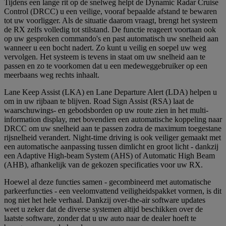
Tijdens een lange rit op de snelweg helpt de Dynamic Radar Cruise
Control (DRCC) u een veilige, vooraf bepaalde afstand te bewaren
tot uw voorligger. Als de situatie daarom vraagt, brengt het systeem
de RX zelfs volledig tot stilstand. De functie reageert voortaan ook
op uw gesproken commando's en past automatisch uw snelheid aan
wanneer u een bocht nadert. Zo kunt u veilig en soepel uw weg
vervolgen. Het systeem is tevens in staat om uw snelheid aan te
passen en zo te voorkomen dat u een medeweggebruiker op een
meerbaans weg rechts inhaalt.
Lane Keep Assist (LKA) en Lane Departure Alert (LDA) helpen u
om in uw rijbaan te blijven. Road Sign Assist (RSA) laat de
waarschuwings- en gebodsborden op uw route zien in het multi-
information display, met bovendien een automatische koppeling naar
DRCC om uw snelheid aan te passen zodra de maximum toegestane
rijsnelheid verandert. Night-time driving is ook veiliger gemaakt met
een automatische aanpassing tussen dimlicht en groot licht - dankzij
een Adaptive High-beam System (AHS) of Automatic High Beam
(AHB), afhankelijk van de gekozen specificaties voor uw RX.
Hoewel al deze functies samen - gecombineerd met automatische
parkeerfuncties - een veelomvattend veiligheidspakket vormen, is dit
nog niet het hele verhaal. Dankzij over-the-air software updates
weet u zeker dat de diverse systemen altijd beschikken over de
laatste software, zonder dat u uw auto naar de dealer hoeft te