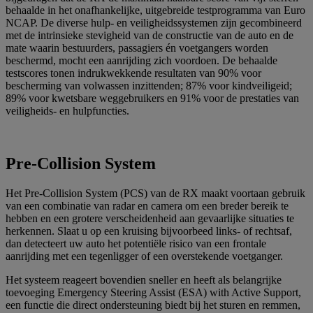
behaalde in het onafhankelijke, uitgebreide testprogramma van Euro
NCAP. De diverse hulp- en veiligheidssystemen zijn gecombineerd
met de intrinsieke stevigheid van de constructie van de auto en de
mate waarin bestuurders, passagiers én voetgangers worden
beschermd, mocht een aanrijding zich voordoen. De behaalde
testscores tonen indrukwekkende resultaten van 90% voor
bescherming van volwassen inzittenden; 87% voor kindveiligeid;
89% voor kwetsbare weggebruikers en 91% voor de prestaties van
veiligheids- en hulpfuncties.
Pre-Collision System
Het Pre-Collision System (PCS) van de RX maakt voortaan gebruik
van een combinatie van radar en camera om een breder bereik te
hebben en een grotere verscheidenheid aan gevaarlijke situaties te
herkennen. Slaat u op een kruising bijvoorbeed links- of rechtsaf,
dan detecteert uw auto het potentiële risico van een frontale
aanrijding met een tegenligger of een overstekende voetganger.
Het systeem reageert bovendien sneller en heeft als belangrijke
toevoeging Emergency Steering Assist (ESA) with Active Support,
een functie die direct ondersteuning biedt bij het sturen en remmen,