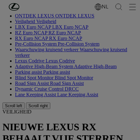
Ga naar de hoofdinhoud
(Druk op Enter)
NL
ONTDEK LEXUS
ONTDEK LEXUS
Veiligheid
Veiligheid
LBX Euro NCAP
LBX Euro NCAP
RZ Euro NCAP
RZ Euro NCAP
RX Euro NCAP
RX Euro NCAP
Pre-Collision System
Pre-Collision System
Waarschuwing kruisend verkeer
Waarschuwing kruisend
verkeer
Lexus Codrive
Lexus Codrive
Adaptive High-Beam System
Adaptive High-Beam
Parking assist
Parking assist
Blind Spot Monitor
Blind Spot Monitor
Road Sign Assist
Road Sign Assist
Dynamic Cruise Control
DRCC
Lane Keeping Assist
Lane Keeping Assist
Scroll left
Scroll right
VEILIGHEID
NIEUWE LEXUS RX
BEHAALT VIJF STERREN