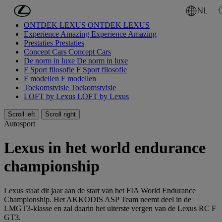
Ga naar de hoofdinhoud
(Druk op Enter)
NL
ONTDEK LEXUS
ONTDEK LEXUS
Experience Amazing
Experience Amazing
Prestaties
Prestaties
Concept Cars
Concept Cars
De norm in luxe
De norm in luxe
F Sport filosofie
F Sport filosofie
F modellen
F modellen
Toekomstvisie
Toekomstvisie
LOFT by Lexus
LOFT by Lexus
Scroll left
Scroll right
Autosport
Lexus in het world endurance
championship
Lexus staat dit jaar aan de start van het FIA World Endurance
Championship. Het AKKODIS ASP Team neemt deel in de
LMGT3-klasse en zal daarin het uiterste vergen van de Lexus RC F
GT3.