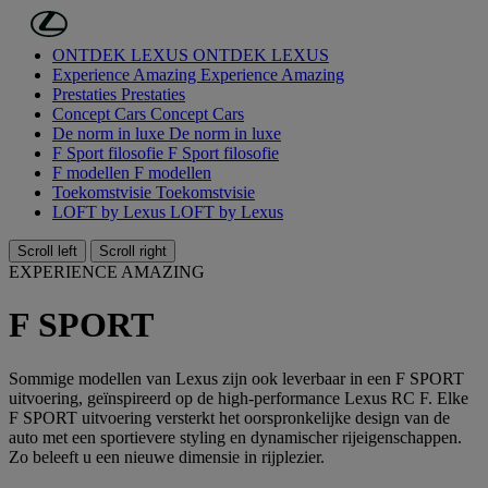
Ga naar de hoofdinhoud
(Druk op Enter)
ONTDEK LEXUS
ONTDEK LEXUS
Experience Amazing
Experience Amazing
Prestaties
Prestaties
Concept Cars
Concept Cars
De norm in luxe
De norm in luxe
F Sport filosofie
F Sport filosofie
F modellen
F modellen
Toekomstvisie
Toekomstvisie
LOFT by Lexus
LOFT by Lexus
Scroll left
Scroll right
EXPERIENCE AMAZING
F SPORT
Sommige modellen van Lexus zijn ook leverbaar in een F SPORT
uitvoering, geïnspireerd op de high-performance Lexus RC F. Elke
F SPORT uitvoering versterkt het oorspronkelijke design van de
auto met een sportievere styling en dynamischer rijeigenschappen.
Zo beleeft u een nieuwe dimensie in rijplezier.