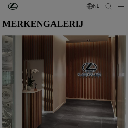
Ga naar de hoofdinhoud
(Druk op Enter)
NL
ONTDEK LEXUS
MERKENGALERIJ