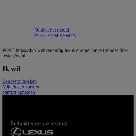
Ontdek het model
STEL HEM SAMEN
POST https://dxp-webcarconfig.lexus-europe.com/v1/model-filter-
results/be/nl
Ik wil
Een testrit boeken
Mijn dealer zoeken
contact opnemen
Bedankt voor uw bezoek