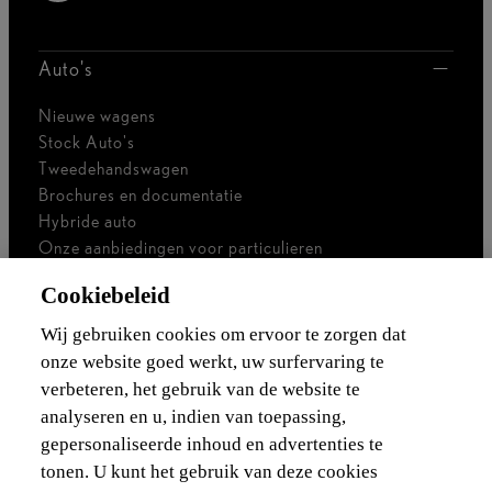
Auto's
Nieuwe wagens
Stock Auto's
Tweedehandswagen
Brochures en documentatie
Hybride auto
Onze aanbiedingen voor particulieren
Onze aanbiedingen voor professionals
Cookiebeleid
Bedrijfswagen
Ik ben zelfstandig
Wij gebruiken cookies om ervoor te zorgen dat
Voor vlootbeheerders
onze website goed werkt, uw surfervaring te
verbeteren, het gebruik van de website te
Waarborgen & financieringen
analyseren en u, indien van toepassing,
gepersonaliseerde inhoud en advertenties te
Ontdek Lexus
tonen. U kunt het gebruik van deze cookies