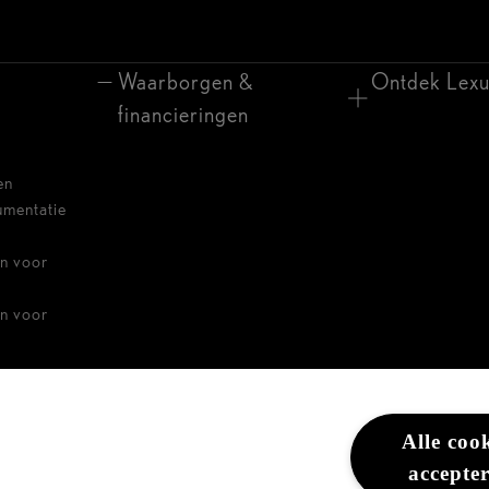
Waarborgen &
Ontdek Lexu
financieringen
en
umentatie
n voor
n voor
ders
Alle coo
accepte