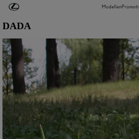
Ga naar de hoofdinhoud
(Druk op Enter)
Modellen
Promoti
ONTDEK LEXUS
DADA