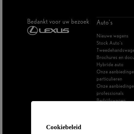
Bedankt voor uw bezoek
Auto's
Nieuwe wagens
Stock Auto's
Tweedehandswag
Brochures en doc
Hybride auto
Onze aanbiedinge
particulieren
Onze aanbiedinge
professionals
Bedrijfswagen
Ik ben zelfstandig
Voor vlootbeheer
Cookiebeleid