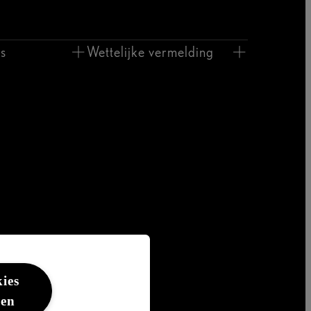
s
Wettelijke vermelding
kies
ren