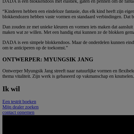
DADA is een blokkendoos met elastiek, gaten en pennen om de fantasi
“Kinderen hebben een eindeloze fantasie, dus elk kind heeft zijn eig
blokkendozen hebben vaste vormen en standaard verbindingen. Dat be
Dan zouden ze met unieke kleuren en vormen iets maken dat aansluit
maken wat ze willen. Met een handig etui kunnen ze de blokken gem
DADA is een simpele blokkendoos. Maar de onderdelen kunnen einde
om te anticiperen op de toekomst.”
ONTWERPER: MYUNGSIK JANG
Ontwerper Myungsik Jang streeft naar natuurlijke vormen en flexibele 
thema vitaliteit. Zijn werk is gebaseerd op vakmanschap en knutselen.
Ik wil
Een testrit boeken
Mijn dealer zoeken
contact opnemen