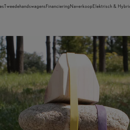
es
Tweedehandswagens
Financiering
Naverkoop
Elektrisch & Hybri