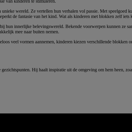
e van kinderen te stimuleren.
en unieke wereld. Ze vertellen hun verhalen vol passie. Met speelgoed 
perkt de fantasie van het kind. Wat als kinderen met blokken zelf ie
 bij hun innerlijke belevingswereld. Bekende voorwerpen kunnen ze sam
akkelijk mee naar buiten nemen.
loos veel vormen aannemen, kinderen kiezen verschillende blokken om
gezichtspunten. Hij haalt inspiratie uit de omgeving om hem heen, zoals