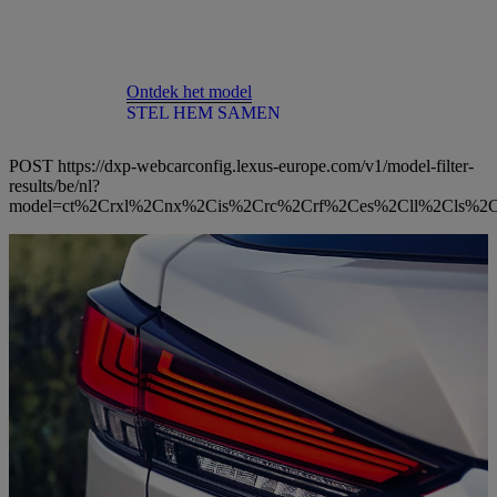
Ontdek het model
STEL HEM SAMEN
POST https://dxp-webcarconfig.lexus-europe.com/v1/model-filter-
results/be/nl?
model=ct%2Crxl%2Cnx%2Cis%2Crc%2Crf%2Ces%2Cll%2Cls%2