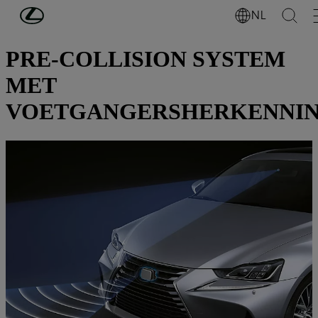
Ga naar de hoofdinhoud
(Druk op Enter)
NL
ONTDEK LEXUS
PRE-COLLISION SYSTEM
MET
VOETGANGERSHERKENNI