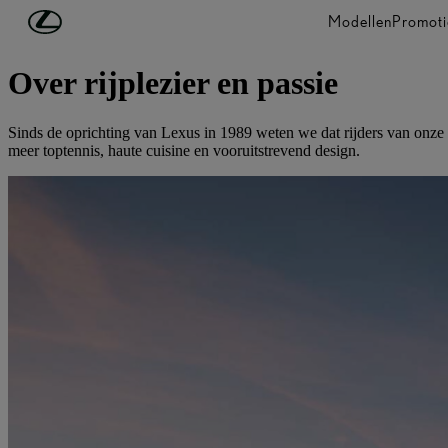
Ga naar de hoofdinhoud
(Druk op Enter)
Modellen
Promoti
MAAK KENNIS MET LEXUS
Over rijplezier en passie
Sinds de oprichting van Lexus in 1989 weten we dat rijders van onze 
meer toptennis, haute cuisine en vooruitstrevend design.