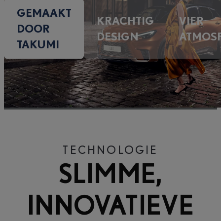
GEMAAKT
KRACHTIG
VIER
DOOR
DESIGN
ATMOS
TAKUMI
TECHNOLOGIE
SLIMME,
INNOVATIEVE