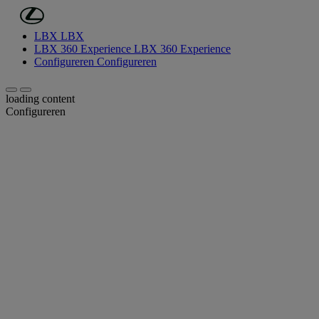
(Druk op Enter)
Ga naar de hoofdinhoud
LBX
LBX
LBX 360 Experience
LBX 360 Experience
Configureren
Configureren
Scroll left
Scroll right
loading content
Configureren