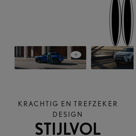
Volgende stap
Vorige stap
Open card
LBX ELEGANT
LBX RELAX
KRACHTIG EN TREFZEKER
DESIGN
STIJLVOL