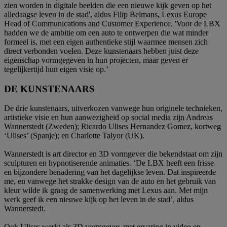
zien worden in digitale beelden die een nieuwe kijk geven op het
alledaagse leven in de stad', aldus Filip Belmans, Lexus Europe
Head of Communications and Customer Experience. 'Voor de LBX
hadden we de ambitie om een auto te ontwerpen die wat minder
formeel is, met een eigen authentieke stijl waarmee mensen zich
direct verbonden voelen. Deze kunstenaars hebben juist deze
eigenschap vormgegeven in hun projecten, maar geven er
tegelijkertijd hun eigen visie op.’
DE KUNSTENAARS
De drie kunstenaars, uitverkozen vanwege hun originele technieken,
artistieke visie en hun aanwezigheid op social media zijn Andreas
Wannerstedt (Zweden); Ricardo Ulises Hernandez Gomez, kortweg
‘Ulises’ (Spanje); en Charlotte Talyor (UK).
Wannerstedt is art director en 3D vormgever die bekendstaat om zijn
sculpturen en hypnotiserende animaties. ‘De LBX heeft een frisse
en bijzondere benadering van het dagelijkse leven. Dat inspireerde
me, en vanwege het strakke design van de auto en het gebruik van
kleur wilde ik graag de samenwerking met Lexus aan. Met mijn
werk geef ik een nieuwe kijk op het leven in de stad’, aldus
Wannerstedt.
Ook Ulises werkt als 3D vormgever, met ervaring in video en