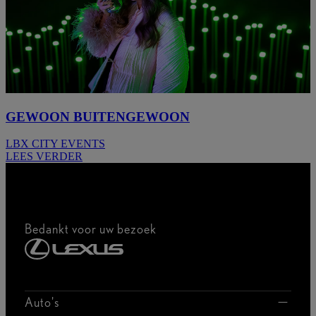
GEWOON BUITENGEWOON
LBX CITY EVENTS
LEES VERDER
Bedankt voor uw bezoek
Auto's