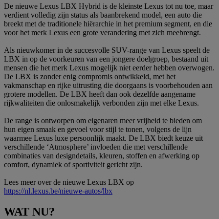
De nieuwe Lexus LBX Hybrid is de kleinste Lexus tot nu toe, maar
verdient volledig zijn status als baanbrekend model, een auto die
breekt met de traditionele hiërarchie in het premium segment, en die
voor het merk Lexus een grote verandering met zich meebrengt.
Als nieuwkomer in de succesvolle SUV-range van Lexus speelt de
LBX in op de voorkeuren van een jongere doelgroep, bestaand uit
mensen die het merk Lexus mogelijk niet eerder hebben overwogen.
De LBX is zonder enig compromis ontwikkeld, met het
vakmanschap en rijke uitrusting die doorgaans is voorbehouden aan
grotere modellen. De LBX heeft dan ook dezelfde aangename
rijkwaliteiten die onlosmakelijk verbonden zijn met elke Lexus.
De range is ontworpen om eigenaren meer vrijheid te bieden om
hun eigen smaak en gevoel voor stijl te tonen, volgens de lijn
waarmee Lexus luxe persoonlijk maakt. De LBX biedt keuze uit
verschillende ‘Atmosphere’ invloeden die met verschillende
combinaties van designdetails, kleuren, stoffen en afwerking op
comfort, dynamiek of sportiviteit gericht zijn.
Lees meer over de nieuwe Lexus LBX op
https://nl.lexus.be/nieuwe-autos/lbx
WAT NU?