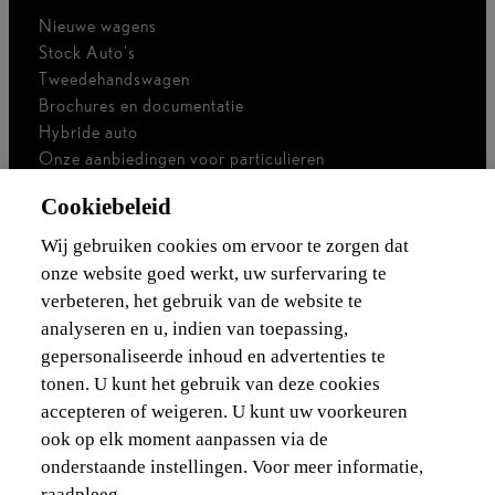
Nieuwe wagens
Stock Auto's
Tweedehandswagen
Brochures en documentatie
Hybride auto
Onze aanbiedingen voor particulieren
Onze aanbiedingen voor professionals
Cookiebeleid
Bedrijfswagen
Ik ben zelfstandig
Wij gebruiken cookies om ervoor te zorgen dat
Voor vlootbeheerders
onze website goed werkt, uw surfervaring te
verbeteren, het gebruik van de website te
Waarborgen & financieringen
analyseren en u, indien van toepassing,
gepersonaliseerde inhoud en advertenties te
Ontdek Lexus
tonen. U kunt het gebruik van deze cookies
accepteren of weigeren. U kunt uw voorkeuren
Wettelijke vermelding
ook op elk moment aanpassen via de
onderstaande instellingen. Voor meer informatie,
raadpleeg