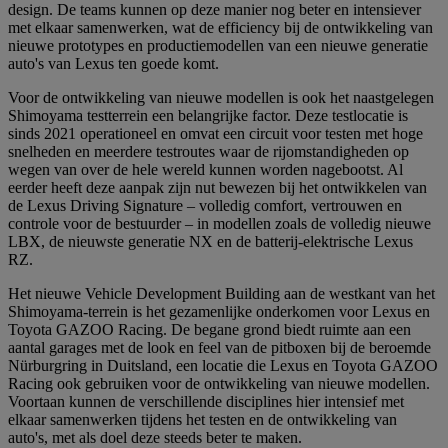
design. De teams kunnen op deze manier nog beter en intensiever
met elkaar samenwerken, wat de efficiency bij de ontwikkeling van
nieuwe prototypes en productiemodellen van een nieuwe generatie
auto's van Lexus ten goede komt.
Voor de ontwikkeling van nieuwe modellen is ook het naastgelegen
Shimoyama testterrein een belangrijke factor. Deze testlocatie is
sinds 2021 operationeel en omvat een circuit voor testen met hoge
snelheden en meerdere testroutes waar de rijomstandigheden op
wegen van over de hele wereld kunnen worden nagebootst. Al
eerder heeft deze aanpak zijn nut bewezen bij het ontwikkelen van
de Lexus Driving Signature – volledig comfort, vertrouwen en
controle voor de bestuurder – in modellen zoals de volledig nieuwe
LBX, de nieuwste generatie NX en de batterij-elektrische Lexus
RZ.
Het nieuwe Vehicle Development Building aan de westkant van het
Shimoyama-terrein is het gezamenlijke onderkomen voor Lexus en
Toyota GAZOO Racing. De begane grond biedt ruimte aan een
aantal garages met de look en feel van de pitboxen bij de beroemde
Nürburgring in Duitsland, een locatie die Lexus en Toyota GAZOO
Racing ook gebruiken voor de ontwikkeling van nieuwe modellen.
Voortaan kunnen de verschillende disciplines hier intensief met
elkaar samenwerken tijdens het testen en de ontwikkeling van
auto's, met als doel deze steeds beter te maken.