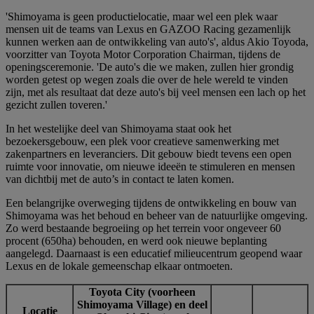
'Shimoyama is geen productielocatie, maar wel een plek waar
mensen uit de teams van Lexus en GAZOO Racing gezamenlijk
kunnen werken aan de ontwikkeling van auto's', aldus Akio Toyoda,
voorzitter van Toyota Motor Corporation Chairman, tijdens de
openingsceremonie. 'De auto's die we maken, zullen hier grondig
worden getest op wegen zoals die over de hele wereld te vinden
zijn, met als resultaat dat deze auto's bij veel mensen een lach op het
gezicht zullen toveren.'
In het westelijke deel van Shimoyama staat ook het
bezoekersgebouw, een plek voor creatieve samenwerking met
zakenpartners en leveranciers. Dit gebouw biedt tevens een open
ruimte voor innovatie, om nieuwe ideeën te stimuleren en mensen
van dichtbij met de auto’s in contact te laten komen.
Een belangrijke overweging tijdens de ontwikkeling en bouw van
Shimoyama was het behoud en beheer van de natuurlijke omgeving.
Zo werd bestaande begroeiing op het terrein voor ongeveer 60
procent (650ha) behouden, en werd ook nieuwe beplanting
aangelegd. Daarnaast is een educatief milieucentrum geopend waar
Lexus en de lokale gemeenschap elkaar ontmoeten.
Toyota City (voorheen
Shimoyama Village) en deel
Locatie