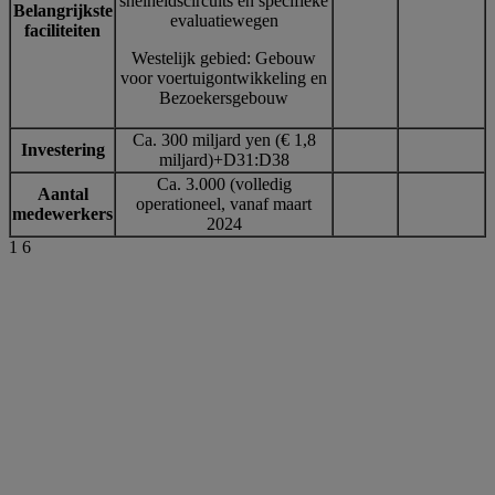
snelheidscircuits en specifieke
Belangrijkste
evaluatiewegen
faciliteiten
Westelijk gebied: Gebouw
voor voertuigontwikkeling en
Bezoekersgebouw
Ca. 300 miljard yen (€ 1,8
Investering
miljard)+D31:D38
Ca. 3.000 (volledig
Aantal
operationeel, vanaf maart
medewerkers
2024
1
6