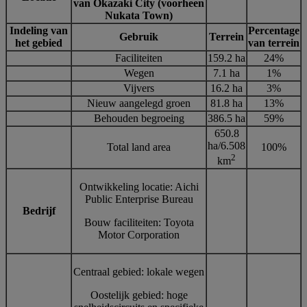
van Okazaki City (voorheen
Nukata Town)
Indeling van
Percentage
Gebruik
Terrein
het gebied
van terrein
Faciliteiten
159.2 ha
24%
Wegen
7.1 ha
1%
Vijvers
16.2 ha
3%
Nieuw aangelegd groen
81.8 ha
13%
Behouden begroeing
386.5 ha
59%
650.8
ha/6.508
Total land area
100%
2
km
Ontwikkeling locatie: Aichi
Public Enterprise Bureau
Bedrijf
Bouw faciliteiten: Toyota
Motor Corporation
Centraal gebied: lokale wegen
Oostelijk gebied: hoge