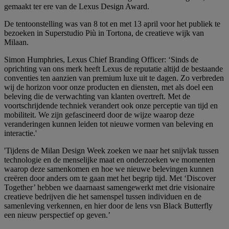
gemaakt ter ere van de Lexus Design Award.
De tentoonstelling was van 8 tot en met 13 april voor het publiek te
bezoeken in Superstudio Più in Tortona, de creatieve wijk van
Milaan.
Simon Humphries, Lexus Chief Branding Officer: ‘Sinds de
oprichting van ons merk heeft Lexus de reputatie altijd de bestaande
conventies ten aanzien van premium luxe uit te dagen. Zo verbreden
wij de horizon voor onze producten en diensten, met als doel een
beleving die de verwachting van klanten overtreft. Met de
voortschrijdende techniek verandert ook onze perceptie van tijd en
mobiliteit. We zijn gefascineerd door de wijze waarop deze
veranderingen kunnen leiden tot nieuwe vormen van beleving en
interactie.'
'Tijdens de Milan Design Week zoeken we naar het snijvlak tussen
technologie en de menselijke maat en onderzoeken we momenten
waarop deze samenkomen en hoe we nieuwe belevingen kunnen
creëren door anders om te gaan met het begrip tijd. Met ‘Discover
Together’ hebben we daarnaast samengewerkt met drie visionaire
creatieve bedrijven die het samenspel tussen individuen en de
samenleving verkennen, en hier door de lens vsn Black Butterfly
een nieuw perspectief op geven.’