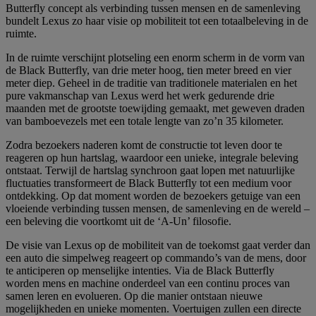
Butterfly concept als verbinding tussen mensen en de samenleving
bundelt Lexus zo haar visie op mobiliteit tot een totaalbeleving in de
ruimte.
In de ruimte verschijnt plotseling een enorm scherm in de vorm van
de Black Butterfly, van drie meter hoog, tien meter breed en vier
meter diep. Geheel in de traditie van traditionele materialen en het
pure vakmanschap van Lexus werd het werk gedurende drie
maanden met de grootste toewijding gemaakt, met geweven draden
van bamboevezels met een totale lengte van zo’n 35 kilometer.
Zodra bezoekers naderen komt de constructie tot leven door te
reageren op hun hartslag, waardoor een unieke, integrale beleving
ontstaat. Terwijl de hartslag synchroon gaat lopen met natuurlijke
fluctuaties transformeert de Black Butterfly tot een medium voor
ontdekking. Op dat moment worden de bezoekers getuige van een
vloeiende verbinding tussen mensen, de samenleving en de wereld –
een beleving die voortkomt uit de ‘A-Un’ filosofie.
De visie van Lexus op de mobiliteit van de toekomst gaat verder dan
een auto die simpelweg reageert op commando’s van de mens, door
te anticiperen op menselijke intenties. Via de Black Butterfly
worden mens en machine onderdeel van een continu proces van
samen leren en evolueren. Op die manier ontstaan nieuwe
mogelijkheden en unieke momenten. Voertuigen zullen een directe