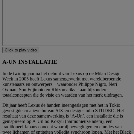
Click to play video
A-UN INSTALLATIE
In de twintig jaar na het debuut van Lexus op de Milan Design
Week in 2005 heeft Lexus samengewerkt met wereldberoemde
kunstenaars en ontwerpers – waaronder Philippe Nigro, Neri
Oxman, Sou Fujimoto en Rhizomatiks – aan bijzondere
totaalconcepten die de visie en waarden van het merk uitdragen.
Dit jaar heeft Lexus de handen ineengeslagen met het in Tokio
gevestigde creatieve bureau SIX en designstudio STUDEO. Het
resultaat van deze samenwerking is ‘A-Un’, een installatie die is
geïnspireerd op A-Un no Kokyū (harmonieuze adem), een
traditioneel Japans concept waarbij bewegingen en emoties van
twee lichamen of entiteiten volledig synchroon lopen. Met het Black