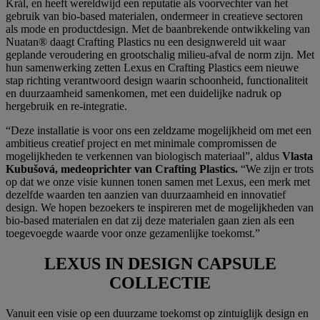
Král, en heeft wereldwijd een reputatie als voorvechter van het
gebruik van bio-based materialen, ondermeer in creatieve sectoren
als mode en productdesign. Met de baanbrekende ontwikkeling van
Nuatan® daagt Crafting Plastics nu een designwereld uit waar
geplande veroudering en grootschalig milieu-afval de norm zijn. Met
hun samenwerking zetten Lexus en Crafting Plastics eem nieuwe
stap richting verantwoord design waarin schoonheid, functionaliteit
en duurzaamheid samenkomen, met een duidelijke nadruk op
hergebruik en re-integratie.
“Deze installatie is voor ons een zeldzame mogelijkheid om met een
ambitieus creatief project en met minimale compromissen de
mogelijkheden te verkennen van biologisch materiaal”, aldus
Vlasta
Kubušová, medeoprichter van Crafting Plastics.
“We zijn er trots
op dat we onze visie kunnen tonen samen met Lexus, een merk met
dezelfde waarden ten aanzien van duurzaamheid en innovatief
design. We hopen bezoekers te inspireren met de mogelijkheden van
bio-based materialen en dat zij deze materialen gaan zien als een
toegevoegde waarde voor onze gezamenlijke toekomst.”
LEXUS IN DESIGN CAPSULE
COLLECTIE
Vanuit een visie op een duurzame toekomst op zintuiglijk design en