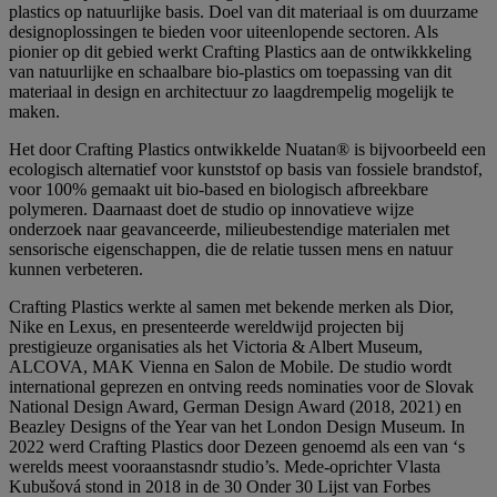
plastics op natuurlijke basis. Doel van dit materiaal is om duurzame
designoplossingen te bieden voor uiteenlopende sectoren. Als
pionier op dit gebied werkt Crafting Plastics aan de ontwikkkeling
van natuurlijke en schaalbare bio-plastics om toepassing van dit
materiaal in design en architectuur zo laagdrempelig mogelijk te
maken.
Het door Crafting Plastics ontwikkelde Nuatan® is bijvoorbeeld een
ecologisch alternatief voor kunststof op basis van fossiele brandstof,
voor 100% gemaakt uit bio-based en biologisch afbreekbare
polymeren. Daarnaast doet de studio op innovatieve wijze
onderzoek naar geavanceerde, milieubestendige materialen met
sensorische eigenschappen, die de relatie tussen mens en natuur
kunnen verbeteren.
Crafting Plastics werkte al samen met bekende merken als Dior,
Nike en Lexus, en presenteerde wereldwijd projecten bij
prestigieuze organisaties als het Victoria & Albert Museum,
ALCOVA, MAK Vienna en Salon de Mobile. De studio wordt
international geprezen en ontving reeds nominaties voor de Slovak
National Design Award, German Design Award (2018, 2021) en
Beazley Designs of the Year van het London Design Museum. In
2022 werd Crafting Plastics door Dezeen genoemd als een van ‘s
werelds meest vooraanstasndr studio’s. Mede-oprichter Vlasta
Kubušová stond in 2018 in de 30 Onder 30 Lijst van Forbes