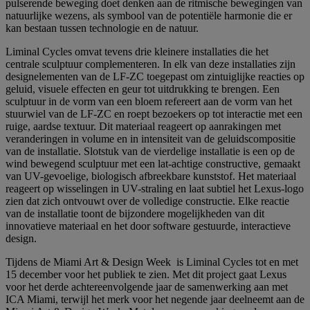
pulserende beweging doet denken aan de ritmische bewegingen van
natuurlijke wezens, als symbool van de potentiële harmonie die er
kan bestaan tussen technologie en de natuur.
Liminal Cycles omvat tevens drie kleinere installaties die het
centrale sculptuur complementeren. In elk van deze installaties zijn
designelementen van de LF-ZC toegepast om zintuiglijke reacties op
geluid, visuele effecten en geur tot uitdrukking te brengen. Een
sculptuur in de vorm van een bloem refereert aan de vorm van het
stuurwiel van de LF-ZC en roept bezoekers op tot interactie met een
ruige, aardse textuur. Dit materiaal reageert op aanrakingen met
veranderingen in volume en in intensiteit van de geluidscompositie
van de installatie. Slotstuk van de vierdelige installatie is een op de
wind bewegend sculptuur met een lat-achtige constructive, gemaakt
van UV-gevoelige, biologisch afbreekbare kunststof. Het materiaal
reageert op wisselingen in UV-straling en laat subtiel het Lexus-logo
zien dat zich ontvouwt over de volledige constructie. Elke reactie
van de installatie toont de bijzondere mogelijkheden van dit
innovatieve materiaal en het door software gestuurde, interactieve
design.
Tijdens de Miami Art & Design Week is Liminal Cycles tot en met
15 december voor het publiek te zien. Met dit project gaat Lexus
voor het derde achtereenvolgende jaar de samenwerking aan met
ICA Miami, terwijl het merk voor het negende jaar deelneemt aan de