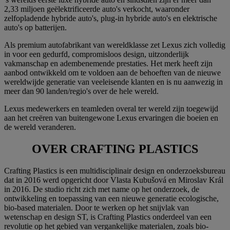
2,33 miljoen geëlektrificeerde auto's verkocht, waaronder
zelfopladende hybride auto's, plug-in hybride auto's en elektrische
auto's op batterijen.
Als premium autofabrikant van wereldklasse zet Lexus zich volledig
in voor een gedurfd, compromisloos design, uitzonderlijk
vakmanschap en adembenemende prestaties. Het merk heeft zijn
aanbod ontwikkeld om te voldoen aan de behoeften van de nieuwe
wereldwijde generatie van veeleisende klanten en is nu aanwezig in
meer dan 90 landen/regio's over de hele wereld.
Lexus medewerkers en teamleden overal ter wereld zijn toegewijd
aan het creëren van buitengewone Lexus ervaringen die boeien en
de wereld veranderen.
OVER CRAFTING PLASTICS
Crafting Plastics is een multidisciplinair design en onderzoeksbureau
dat in 2016 werd opgericht door Vlasta Kubušová en Miroslav Král
in 2016. De studio richt zich met name op het onderzoek, de
ontwikkeling en toepassing van een nieuwe generatie ecologische,
bio-based materialen. Door te werken op het snijvlak van
wetenschap en design ST, is Crafting Plastics onderdeel van een
revolutie op het gebied van vergankelijke materialen, zoals bio-