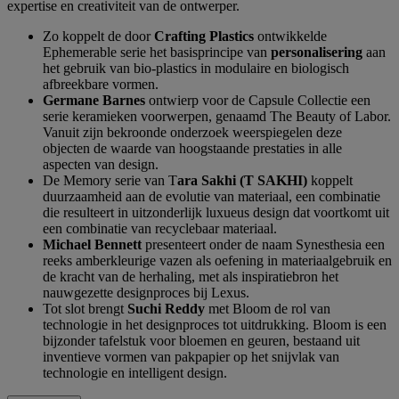
expertise en creativiteit van de ontwerper.
Zo koppelt de door
Crafting Plastics
ontwikkelde
Ephemerable serie het basisprincipe van
personalisering
aan
het gebruik van bio-plastics in modulaire en biologisch
afbreekbare vormen.
Germane Barnes
ontwierp voor de Capsule Collectie een
serie keramieken voorwerpen, genaamd The Beauty of Labor.
Vanuit zijn bekroonde onderzoek weerspiegelen deze
objecten de waarde van hoogstaande prestaties in alle
aspecten van design.
De Memory serie van T
ara Sakhi (T SAKHI)
koppelt
duurzaamheid aan de evolutie van materiaal, een combinatie
die resulteert in uitzonderlijk luxueus design dat voortkomt uit
een combinatie van recyclebaar materiaal.
Michael Bennett
presenteert onder de naam Synesthesia een
reeks amberkleurige vazen als oefening in materiaalgebruik en
de kracht van de herhaling, met als inspiratiebron het
nauwgezette designproces bij Lexus.
Tot slot brengt
Suchi Reddy
met Bloom de rol van
technologie in het designproces tot uitdrukking. Bloom is een
bijzonder tafelstuk voor bloemen en geuren, bestaand uit
inventieve vormen van pakpapier op het snijvlak van
technologie en intelligent design.