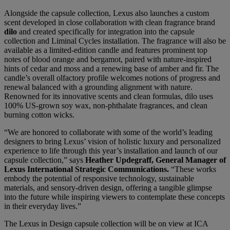
Alongside the capsule collection, Lexus also launches a custom
scent developed in close collaboration with clean fragrance brand
dilo
and created specifically for integration into the capsule
collection and Liminal Cycles installation. The fragrance will also be
available as a limited-edition candle and features prominent top
notes of blood orange and bergamot, paired with nature-inspired
hints of cedar and moss and a renewing base of amber and fir. The
candle’s overall olfactory profile welcomes notions of progress and
renewal balanced with a grounding alignment with nature.
Renowned for its innovative scents and clean formulas, dilo uses
100% US-grown soy wax, non-phthalate fragrances, and clean
burning cotton wicks.
“We are honored to collaborate with some of the world’s leading
designers to bring Lexus’ vision of holistic luxury and personalized
experience to life through this year’s installation and launch of our
capsule collection,” says
Heather Updegraff, ​​General Manager of
Lexus International Strategic Communications.
“These works
embody the potential of responsive technology, sustainable
materials, and sensory-driven design, offering a tangible glimpse
into the future while inspiring viewers to contemplate these concepts
in their everyday lives.”
The Lexus in Design capsule collection will be on view at ICA