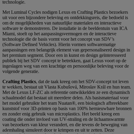
technologie.
Met Luminal Cycles nodigen Lexus en Crafting Plastics bezoekers
uit voor een bijzondere beleving en ontdekkingsreis, die bedoeld is
om de mogelijkheden van natuurlijke materialen en interactieve
software te demonstreren. De installatie in de beeldentuin van ICA
Miami, stoelt op het aanpassingsvermogen en de interactieve
technologie die de basis vormt voor het concept van SDV’s
(Software Defined Vehicles). Hierin vormen softwarematige
aanpassingen een belangrijk element van gepersonaliseerd design in
het premium segment. Door een in kunst en design geïnteresseerd
publiek bij het SDV concept te betrekken, gaat Lexus voort op de
ingeslagen weg van een krachtige en persoonlijke beleving voor de
volgende generatie.
Crafting Plastics
, dat de taak kreeg om het SDV-concept tot leven
te wekken, bestaat uit Vlasta Kubušová, Miroslav Král en hun team.
Met de Lexus LF-ZC als referentie ontwikkelden ze een dynamisch
schaalmodel dat bestaat uit meerdere delen. Als basismateriaal voor
het model gebruikte het team Nuatan®, een biologisch afbreekbare
kunststof voor 3D-printen op basis van 100% hernieuwbare bronnen
en zonder enig gebruik van microplastics. Het beeld kreeg een
coating die onder invloed van UV-straling en de lichaamswarmte
van bezoekers van kleur verandert, en die tevens de beweging van
ademhaling simuleert door te krimpen en uit te zetten. Deze