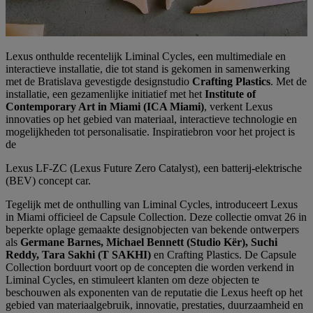
Lexus onthulde recentelijk Liminal Cycles, een multimediale en
interactieve installatie, die tot stand is gekomen in samenwerking
met de Bratislava gevestigde designstudio
Crafting Plastics
. Met de
installatie, een gezamenlijke initiatief met het
Institute of
Contemporary Art in Miami (ICA Miami)
, verkent Lexus
innovaties op het gebied van materiaal, interactieve technologie en
mogelijkheden tot personalisatie. Inspiratiebron voor het project is
de
Lexus LF-ZC (Lexus Future Zero Catalyst), een batterij-elektrische
(BEV) concept car.
Tegelijk met de onthulling van Liminal Cycles, introduceert Lexus
in Miami officieel de Capsule Collection. Deze collectie omvat 26 in
beperkte oplage gemaakte designobjecten van bekende ontwerpers
als
Germane Barnes, Michael Bennett (Studio Kër), Suchi
Reddy, Tara Sakhi (T SAKHI)
en Crafting Plastics. De Capsule
Collection borduurt voort op de concepten die worden verkend in
Liminal Cycles, en stimuleert klanten om deze objecten te
beschouwen als exponenten van de reputatie die Lexus heeft op het
gebied van materiaalgebruik, innovatie, prestaties, duurzaamheid en