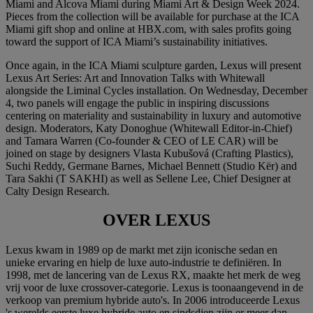
Miami and Alcova Miami during Miami Art & Design Week 2024.
Pieces from the collection will be available for purchase at the ICA
Miami gift shop and online at HBX.com, with sales profits going
toward the support of ICA Miami’s sustainability initiatives.
Once again, in the ICA Miami sculpture garden, Lexus will present
Lexus Art Series: Art and Innovation Talks with Whitewall
alongside the Liminal Cycles installation. On Wednesday, December
4, two panels will engage the public in inspiring discussions
centering on materiality and sustainability in luxury and automotive
design. Moderators, Katy Donoghue (Whitewall Editor-in-Chief)
and Tamara Warren (Co-founder & CEO of LE CAR) will be
joined on stage by designers Vlasta Kubušová (Crafting Plastics),
Suchi Reddy, Germane Barnes, Michael Bennett (Studio Kër) and
Tara Sakhi (T SAKHI) as well as Sellene Lee, Chief Designer at
Calty Design Research.
OVER LEXUS
Lexus kwam in 1989 op de markt met zijn iconische sedan en
unieke ervaring en hielp de luxe auto-industrie te definiëren. In
1998, met de lancering van de Lexus RX, maakte het merk de weg
vrij voor de luxe crossover-categorie. Lexus is toonaangevend in de
verkoop van premium hybride auto's. In 2006 introduceerde Lexus
's werelds eerste luxe hybride auto en sindsdien zijn er meer dan