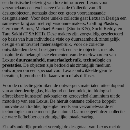
een holistische beleving van luxe introduceert Lexus voor
verzamelaars een exclusieve Capsule Collectie van 26
designobjecten, gemaakt door een groep vooraanstaande
designtalenten. Voor deze unieke collectie gaat Lexus in Design een
samenwerking aan met vijf visionaire makers: Crafting Plastics,
Germane Barnes, Michael Bennett (Studio Kër), Suchi Reddy, en
Tara Sakhi (T SAKHI). Deze makers zijn zorgvuldig geselecteerd
op basis van hun individuele visie op duurzaamheid, zintuigelijk
design en innovatief materiaalgebruik. Voor de collectie
ontwikkelden de vijf designers elk een serie objecten, met als
inspiratie de belangrijkste elementen van de merkwaarden van
Lexus:
duurzaamheid, materiaalgebruik, technologie
en
prestaties
. De objecten zijn bedoeld als zintuiglijk medium,
ontworpen om een speciaal voor Lexus ontwikkelde geur te
bevatten, bijvoorbeeld in kaarsvorm of als diffuser.
Voor de collectie gebruiken de ontwerpers materialen uiteenlopend
van amberkleurig glas, bladgoud en keramiek, tot biologisch
afbreekbare kunststof, pakpapier en gerecycled aluminium uit de
motorkap van een Lexus. De hieruit ontstane collectie koppelt
innovatie aan traditie, tijdelijke trends aan verzamelwaarde en
technologie aan de menselijke natuur. Daarmee geeft deze collectie
de ware liefhebber een zintuigelijke totaalervaring.
Elk afzonderlijk product verenigt de designtaal van Lexus met de