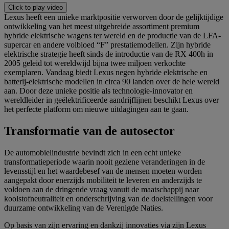
Click to play video
Lexus heeft een unieke marktpositie verworven door de gelijktijdige
ontwikkeling van het meest uitgebreide assortiment premium
hybride elektrische wagens ter wereld en de productie van de LFA-
supercar en andere volbloed “F” prestatiemodellen. Zijn hybride
elektrische strategie heeft sinds de introductie van de RX 400h in
2005 geleid tot wereldwijd bijna twee miljoen verkochte
exemplaren. Vandaag biedt Lexus negen hybride elektrische en
batterij-elektrische modellen in circa 90 landen over de hele wereld
aan. Door deze unieke positie als technologie-innovator en
wereldleider in geëlektrificeerde aandrijflijnen beschikt Lexus over
het perfecte platform om nieuwe uitdagingen aan te gaan.
Transformatie van de autosector
De automobielindustrie bevindt zich in een echt unieke
transformatieperiode waarin nooit geziene veranderingen in de
levensstijl en het waardebesef van de mensen moeten worden
aangepakt door enerzijds mobiliteit te leveren en anderzijds te
voldoen aan de dringende vraag vanuit de maatschappij naar
koolstofneutraliteit en onderschrijving van de doelstellingen voor
duurzame ontwikkeling van de Verenigde Naties.
Op basis van zijn ervaring en dankzij innovaties via zijn Lexus