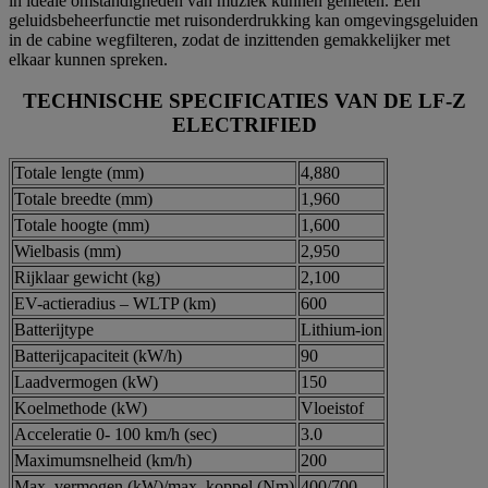
in ideale omstandigheden van muziek kunnen genieten. Een
geluidsbeheerfunctie met ruisonderdrukking kan omgevingsgeluiden
in de cabine wegfilteren, zodat de inzittenden gemakkelijker met
elkaar kunnen spreken.
TECHNISCHE SPECIFICATIES VAN DE LF-Z
ELECTRIFIED
Totale lengte (mm)
4,880
Totale breedte (mm)
1,960
Totale hoogte (mm)
1,600
Wielbasis (mm)
2,950
Rijklaar gewicht (kg)
2,100
EV-actieradius – WLTP (km)
600
Batterijtype
Lithium-ion
Batterijcapaciteit (kW/h)
90
Laadvermogen (kW)
150
Koelmethode (kW)
Vloeistof
Acceleratie 0- 100 km/h (sec)
3.0
Maximumsnelheid (km/h)
200
Max. vermogen (kW)/max. koppel (Nm)
400/700