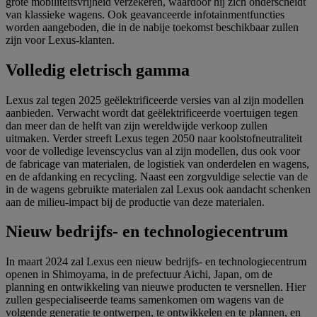
grote mobiliteitsvrijheid verzekeren, waardoor hij zich onderscheidt
van klassieke wagens. Ook geavanceerde infotainmentfuncties
worden aangeboden, die in de nabije toekomst beschikbaar zullen
zijn voor Lexus-klanten.
Volledig eletrisch gamma
Lexus zal tegen 2025 geëlektrificeerde versies van al zijn modellen
aanbieden. Verwacht wordt dat geëlektrificeerde voertuigen tegen
dan meer dan de helft van zijn wereldwijde verkoop zullen
uitmaken. Verder streeft Lexus tegen 2050 naar koolstofneutraliteit
voor de volledige levenscyclus van al zijn modellen, dus ook voor
de fabricage van materialen, de logistiek van onderdelen en wagens,
en de afdanking en recycling. Naast een zorgvuldige selectie van de
in de wagens gebruikte materialen zal Lexus ook aandacht schenken
aan de milieu-impact bij de productie van deze materialen.
Nieuw bedrijfs- en technologiecentrum
In maart 2024 zal Lexus een nieuw bedrijfs- en technologiecentrum
openen in Shimoyama, in de prefectuur Aichi, Japan, om de
planning en ontwikkeling van nieuwe producten te versnellen. Hier
zullen gespecialiseerde teams samenkomen om wagens van de
volgende generatie te ontwerpen, te ontwikkelen en te plannen, en