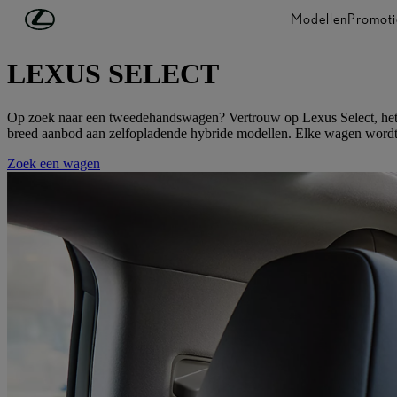
Ga naar de hoofdinhoud
(Druk op Enter)
Modellen
Promoti
Tweedehandswagens
LEXUS SELECT
Op zoek naar een tweedehandswagen? Vertrouw op Lexus Select, het o
breed aanbod aan zelfopladende hybride modellen. Elke wagen wordt s
Zoek een wagen