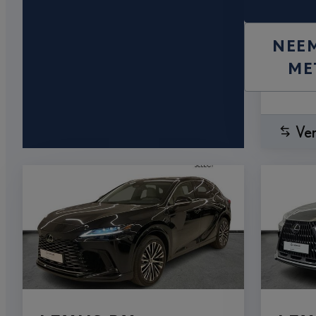
NEE
ME
Ver