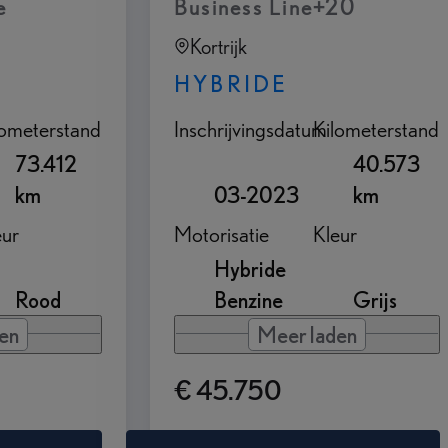
e
Business Line+20
Kortrijk
HYBRIDE
lometerstand
Inschrijvingsdatum
Kilometerstand
73.412
40.573
km
03-2023
km
eur
Motorisatie
Kleur
Hybride
Rood
Benzine
Grijs
en
Meer laden
€ 45.750