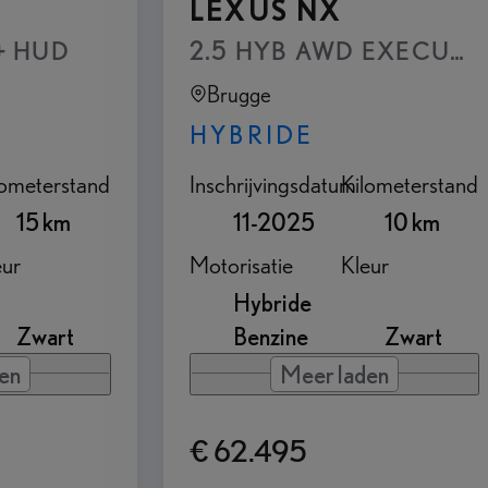
LEXUS NX
 + HUD
2.5 HYB AWD EXECUTIV
Brugge
HYBRIDE
lometerstand
Inschrijvingsdatum
Kilometerstand
15 km
11-2025
10 km
eur
Motorisatie
Kleur
Hybride
Zwart
Benzine
Zwart
en
Meer laden
€ 62.495