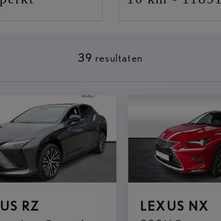
39
resultaten
E
US RZ
LEXUS NX