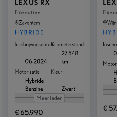
LEXUS RX
LEX
Executive
Exec
Zaventem
Wij
HYBRIDE
HYB
Inschrijvingsdatum
Kilometerstand
Inschr
27.548
0
06-2024
km
Motori
Motorisatie
Kleur
H
Hybride
B
Benzine
Zwart
Meer laden
€ 57
€ 65.990