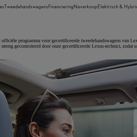
es
Tweedehandswagens
Financiering
Naverkoop
Elektrisch & Hybri
fficiële programma voor gecertificeerde tweedehandswagens van Lexus.
treng gecontroleerd door onze gecertificeerde Lexus-technici, zodat u