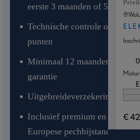
Privi
eerste 3 maanden of 5.000 km
Wolu
Technische controle op 145
ELE
Inschr
punten
Minimaal 12 maanden
0
Motori
garantie
E
Uitgebreideverzekering
€ 4
Inclusief premium en
Europese pechbijstand