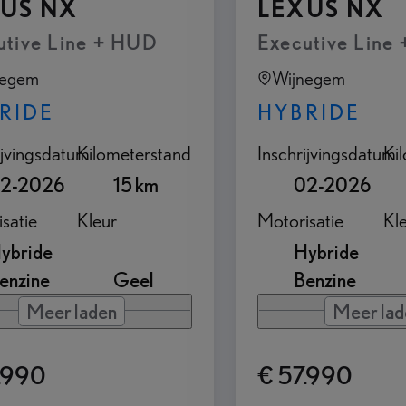
US NX
LEXUS NX
utive Line + HUD
Executive Line
negem
Wijnegem
RIDE
HYBRIDE
ijvingsdatum
Kilometerstand
Inschrijvingsdatum
Ki
2-2026
15 km
02-2026
satie
Kleur
Motorisatie
Kl
ybride
Hybride
enzine
Geel
Benzine
Meer laden
Meer lad
.990
€ 57.990