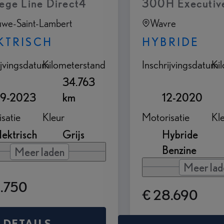
lege Line Direct4
300H Executiv
we-Saint-Lambert
Wavre
KTRISCH
HYBRIDE
ijvingsdatum
Kilometerstand
Inschrijvingsdatum
Ki
34.763
9-2023
km
12-2020
satie
Kleur
Motorisatie
Kl
lektrisch
Grijs
Hybride
Benzine
Meer laden
Meer lad
2.750
€ 28.690
DETAILS