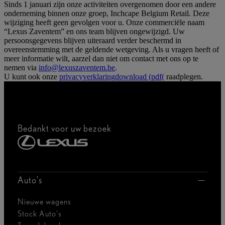
Sinds 1 januari zijn onze activiteiten overgenomen door een andere
onderneming binnen onze groep, Inchcape Belgium Retail. Deze
wijziging heeft geen gevolgen voor u. Onze commerciële naam
“Lexus Zaventem” en ons team blijven ongewijzigd. Uw
persoonsgegevens blijven uiteraard verder beschermd in
overeenstemming met de geldende wetgeving. Als u vragen heeft of
meer informatie wilt, aarzel dan niet om contact met ons op te
nemen via
info@lexuszaventem.be
.
U kunt ook onze
privacyverklaring
download (pdf(
raadplegen.
Bedankt voor uw bezoek
Auto's
Nieuwe wagens
Stock Auto's