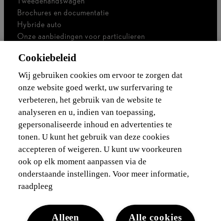
Tweedehandswagen
Brochures en documentatie
Hybride auto
Onze aanbiedingen voor particulieren
Onze aanbiedingen voor professionals
Cookiebeleid
Bedrijfswagen
Ik ben zelfstandig
Wij gebruiken cookies om ervoor te zorgen dat
Voor vlootbeheerders
onze website goed werkt, uw surfervaring te
verbeteren, het gebruik van de website te
Waarborgen & financieringen
analyseren en u, indien van toepassing,
gepersonaliseerde inhoud en advertenties te
Ontdek Lexus
tonen. U kunt het gebruik van deze cookies
accepteren of weigeren. U kunt uw voorkeuren
Wettelijke vermelding
ook op elk moment aanpassen via de
onderstaande instellingen. Voor meer informatie,
raadpleeg
Alleen
Alle cookies