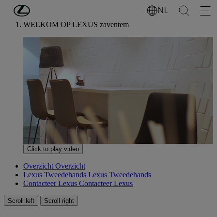
Ga naar de hoofdinhoud
(Druk op Enter)
NL
WELKOM OP LEXUS zaventem
0:06 / 0:23
Click to play video
Overzicht
Overzicht
Lexus Tweedehands
Lexus Tweedehands
Contacteer Lexus
Contacteer Lexus
Scroll left
Scroll right