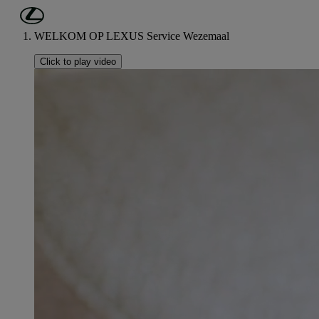
Ga naar de hoofdinhoud
(Druk op Enter)
WELKOM OP LEXUS Service Wezemaal
Click to play video