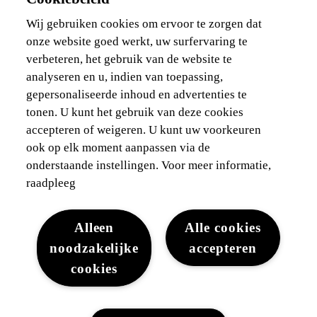
Bedrijfswagen
Ik ben zelfstandig
Wij gebruiken cookies om ervoor te zorgen dat
Voor vlootbeheerders
onze website goed werkt, uw surfervaring te
verbeteren, het gebruik van de website te
Waarborgen & financieringen
analyseren en u, indien van toepassing,
gepersonaliseerde inhoud en advertenties te
Ontdek Lexus
tonen. U kunt het gebruik van deze cookies
accepteren of weigeren. U kunt uw voorkeuren
Wettelijke vermelding
ook op elk moment aanpassen via de
onderstaande instellingen. Voor meer informatie,
raadpleeg
Alleen
Alle cookies
noodzakelijke
accepteren
Juridisch
Cookies
WLTP
Gegevensbescherming
cookies
Lexus-België © 2026