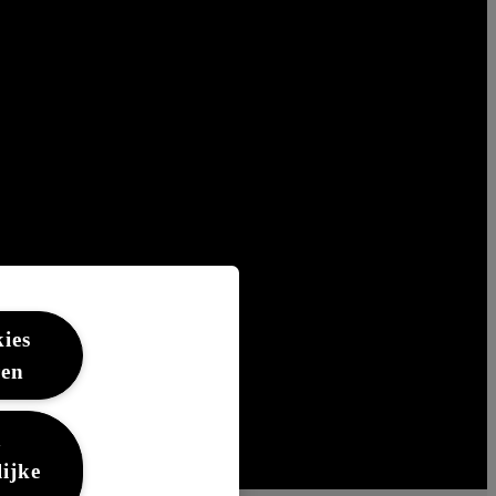
kies
ren
n
ijke