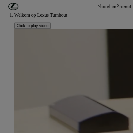
Ga naar de hoofdinhoud
(Druk op Enter)
Modellen
Promoti
Welkom op Lexus Turnhout
Click to play video