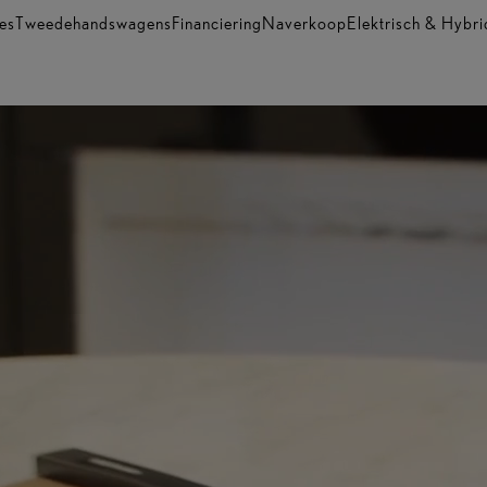
es
Tweedehandswagens
Financiering
Naverkoop
Elektrisch & Hybri