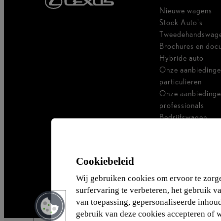
Nieuwe wagens
Stock Auto's
Tweedehandswag
Brochures en doc
Hybride auto
Onze aanbiedinge
particulieren
Onze aanbiedinge
professionals
Bedrijfswagen
Ik ben zelfstandig
Voor vlootbeheer
Cookiebeleid
Wij gebruiken cookies om ervoor te zorg
surfervaring te verbeteren, het gebruik v
van toepassing, gepersonaliseerde inhoud 
gebruik van deze cookies accepteren of 