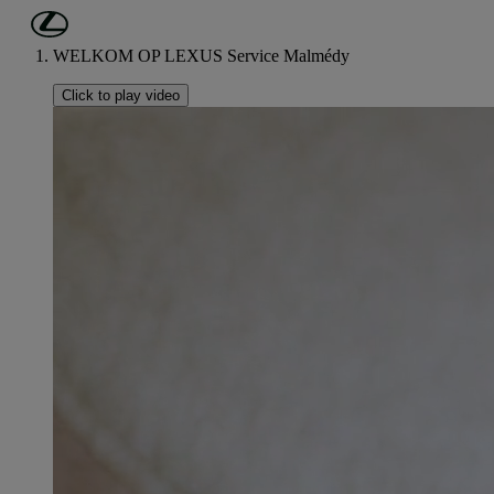
Ga naar de hoofdinhoud
(Druk op Enter)
WELKOM OP LEXUS Service Malmédy
Click to play video