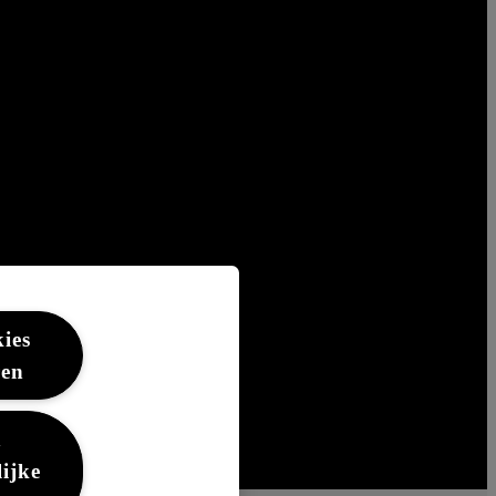
kies
ren
n
ijke