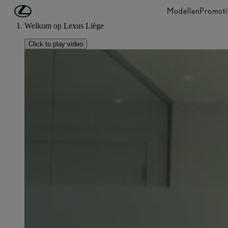
Ga naar de hoofdinhoud
(Druk op Enter)
Modellen
Promoti
Welkom op Lexus Liège
Click to play video