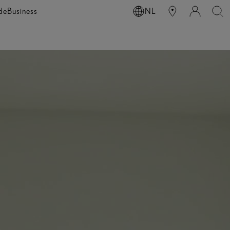
de
Business
NL