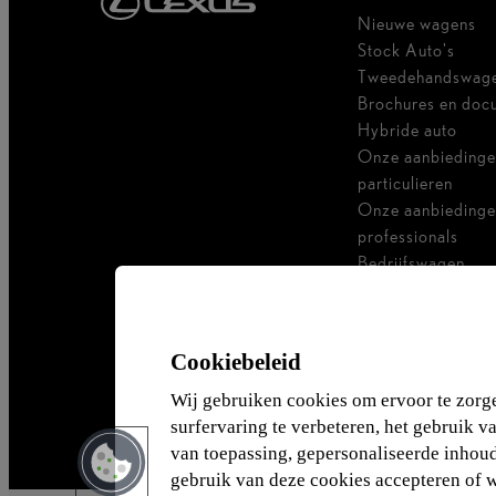
Nieuwe wagens
Stock Auto's
Tweedehandswag
Brochures en doc
Hybride auto
Onze aanbiedinge
particulieren
Onze aanbiedinge
professionals
Bedrijfswagen
Ik ben zelfstandig
Voor vlootbeheer
Cookiebeleid
Wij gebruiken cookies om ervoor te zorg
surfervaring te verbeteren, het gebruik v
van toepassing, gepersonaliseerde inhoud 
gebruik van deze cookies accepteren of 