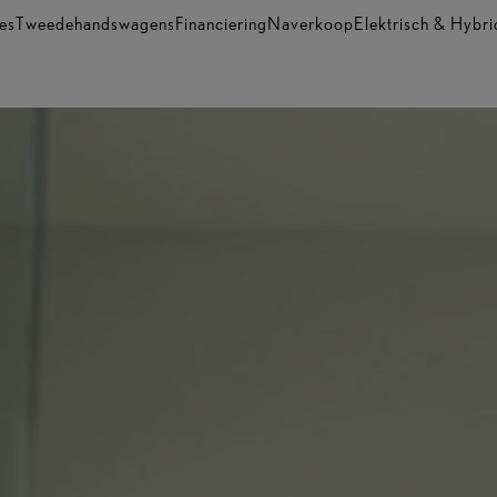
es
Tweedehandswagens
Financiering
Naverkoop
Elektrisch & Hybri