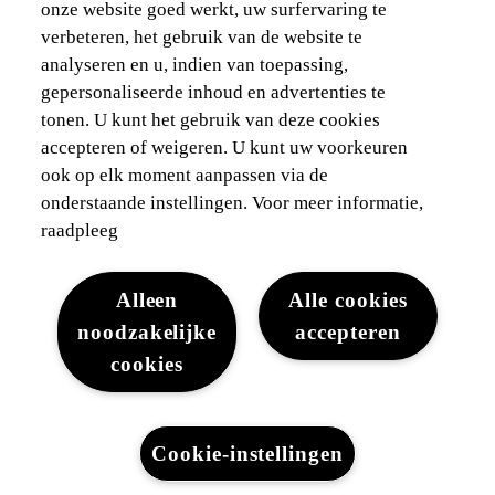
Voor vlootbeheerders
onze website goed werkt, uw surfervaring te
verbeteren, het gebruik van de website te
Waarborgen & financieringen
analyseren en u, indien van toepassing,
gepersonaliseerde inhoud en advertenties te
Ontdek Lexus
tonen. U kunt het gebruik van deze cookies
accepteren of weigeren. U kunt uw voorkeuren
Wettelijke vermelding
ook op elk moment aanpassen via de
onderstaande instellingen. Voor meer informatie,
raadpleeg
Alleen
Alle cookies
noodzakelijke
accepteren
Juridisch
Cookies
WLTP
Gegevensbescherming
cookies
Lexus-België © 2026
Cookie-instellingen