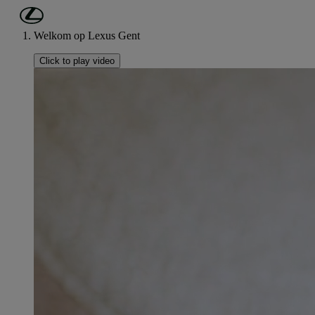
Ga naar de hoofdinhoud
(Druk op Enter)
Welkom op Lexus Gent
Click to play video