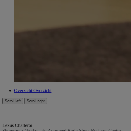
Overzicht
Overzicht
Scroll left
Scroll right
Lexus Charleroi
Showroom, Werkplaats, Approved Body Shop, Business Centre,