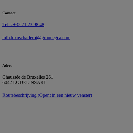
Contact
Tel : +32 71 23 98 48
info.lexuscharleroi@groupegca.com
Adres
Chaussée de Bruxelles 261
6042 LODELINSART
Routebeschrijving
(Opent in een nieuw venster)