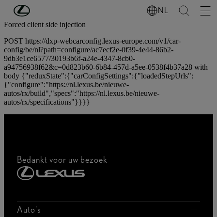
Ga naar de hoofdinhoud
(Druk op Enter)
NL
Forced client side injection
POST https://dxp-webcarconfig.lexus-europe.com/v1/car-
config/be/nl?path=configure/ac7ecf2e-0f39-4e44-86b2-
9db3e1ce6577/30193b6f-a24e-4347-8cb0-
a94756938f62&c=0d823b60-6b84-457d-a5ee-0538f4b37a28 with
body {"reduxState":{"carConfigSettings":{"loadedStepUrls":
{"configure":"https://nl.lexus.be/nieuwe-
autos/rx/build","specs":"https://nl.lexus.be/nieuwe-
autos/rx/specifications"}}}}
Bedankt voor uw bezoek
Auto's