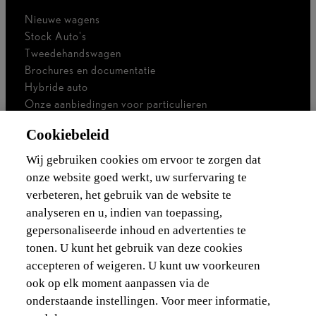
Nieuwe wagens
Stock Auto's
Tweedehandswagen
Brochures en documentatie
Hybride auto
Onze aanbiedingen voor particulieren
Onze aanbiedingen voor professionals
Cookiebeleid
Bedrijfswagen
Ik ben zelfstandig
Wij gebruiken cookies om ervoor te zorgen dat
Voor vlootbeheerders
onze website goed werkt, uw surfervaring te
verbeteren, het gebruik van de website te
Waarborgen & financieringen
analyseren en u, indien van toepassing,
gepersonaliseerde inhoud en advertenties te
Ontdek Lexus
tonen. U kunt het gebruik van deze cookies
accepteren of weigeren. U kunt uw voorkeuren
Wettelijke vermelding
ook op elk moment aanpassen via de
onderstaande instellingen. Voor meer informatie,