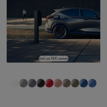
Stel uw NX samen
*niet representatief voor de volledige range
1
van
0