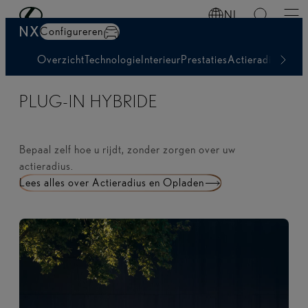
Vraag een offerte aan
Ga naar de hoofdinhoud
(Druk op Enter)
NL
NX
Configureren
Overzicht
Technologie
Interieur
Prestaties
Actieradius & O
PLUG-IN HYBRIDE
Bepaal zelf hoe u rijdt, zonder zorgen over uw
actieradius.
Lees alles over Actieradius en Opladen