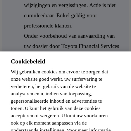
wijzigingen en vergissingen. Actie is niet
cumuleerbaar. Enkel geldig voor
professionele klanten.
Onder voorbehoud van aanvaarding van
uw dossier door Toyota Financial Services
Belgium NV, kredietgever,
Cookiebeleid
Leuvensesteenweg 369, 1932 Zaventem.
Wij gebruiken cookies om ervoor te zorgen dat
RPR: Brussel. BCE: 0756.463.210, IBAN:
onze website goed werkt, uw surfervaring te
verbeteren, het gebruik van de website te
BE16 3632 0464 4374. Onderneming
analyseren en u, indien van toepassing,
toegelaten door de FSMA. Uw Lexus
gepersonaliseerde inhoud en advertenties te
verdeler treedt op als agent in nevenfunctie
tonen. U kunt het gebruik van deze cookies
accepteren of weigeren. U kunt uw voorkeuren
voor Toyota Financial Services Belgium
ook op elk moment aanpassen via de
NV.
onderstaande instellingen. Voor meer informatie,