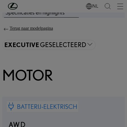
Ga naar de hoofdinhoud
(Druk op Enter)
NL
Specificaties en highlights
Prijs bijgewerkt De prijs van je configuratie is € 65.900
Terug naar modelpagina
EXECUTIVE
GESELECTEERD
MOTOR
BATTERIJ-ELEKTRISCH
AWD