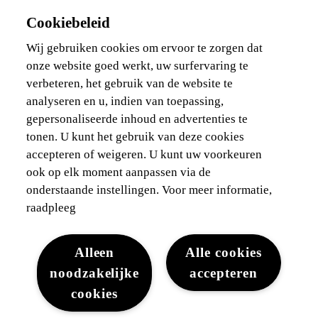
Onze aanbiedingen voor professionals
Cookiebeleid
Bedrijfswagen
Ik ben zelfstandig
Wij gebruiken cookies om ervoor te zorgen dat
Voor vlootbeheerders
onze website goed werkt, uw surfervaring te
verbeteren, het gebruik van de website te
Waarborgen & financieringen
analyseren en u, indien van toepassing,
gepersonaliseerde inhoud en advertenties te
Ontdek Lexus
tonen. U kunt het gebruik van deze cookies
accepteren of weigeren. U kunt uw voorkeuren
Wettelijke vermelding
ook op elk moment aanpassen via de
onderstaande instellingen. Voor meer informatie,
raadpleeg
Alleen
Alle cookies
noodzakelijke
accepteren
Juridisch
Cookies
WLTP
Gegevensbescherming
cookies
Lexus-België © 2026