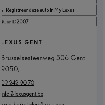
Registreer deze auto in My Lexus
Car ID
2007
LEXUS GENT
Brusselsesteenweg 506 Gent
9050,
09 242 90 70
(Opens in new tab)
info@lexusgent.be
(Opens in new tab)
lexus.be/retailers/lexus-gent