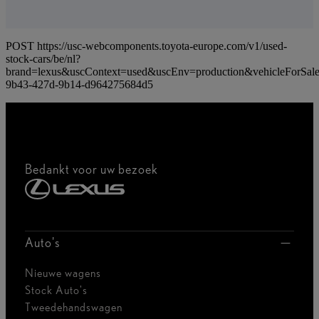
POST https://usc-webcomponents.toyota-europe.com/v1/used-
stock-cars/be/nl?
brand=lexus&uscContext=used&uscEnv=production&vehicleForSal
9b43-427d-9b14-d964275684d5
Bedankt voor uw bezoek
Auto's
Nieuwe wagens
Stock Auto's
Tweedehandswagen