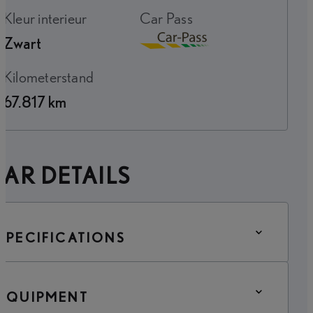
Kleur interieur
Car Pass
Zwart
Download
Kilometerstand
67.817 km
AR DETAILS
SPECIFICATIONS
EQUIPMENT