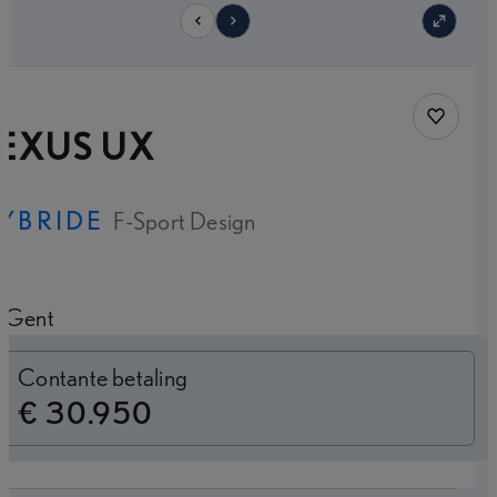
9
Save car
LEXUS UX
YBRIDE
F-Sport Design
Gent
Switch to monthly
Contante betaling
€ 30.950