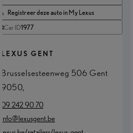
Registreer deze auto in My Lexus
Car ID
1977
LEXUS GENT
Brusselsesteenweg 506 Gent
9050,
09 242 90 70
(Opens in new tab)
info@lexusgent.be
(Opens in new tab)
lexus.be/retailers/lexus-gent