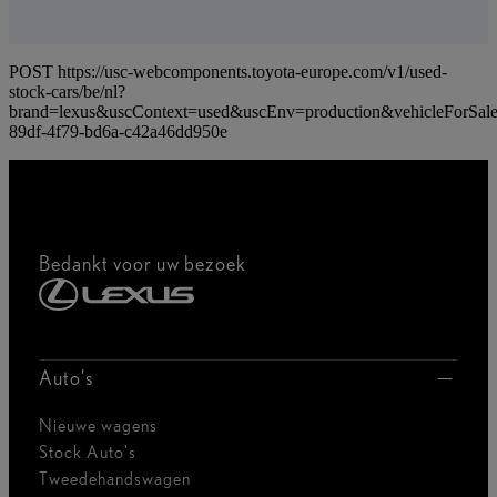
POST https://usc-webcomponents.toyota-europe.com/v1/used-
stock-cars/be/nl?
brand=lexus&uscContext=used&uscEnv=production&vehicleForSale
89df-4f79-bd6a-c42a46dd950e
Bedankt voor uw bezoek
Auto's
Nieuwe wagens
Stock Auto's
Tweedehandswagen