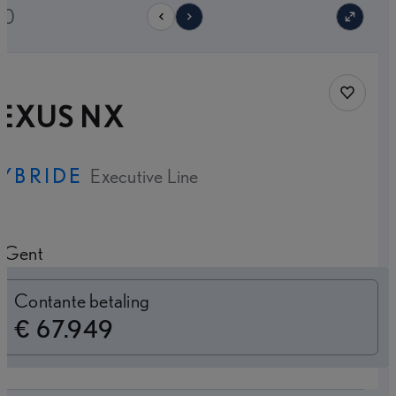
10
Save car
LEXUS NX
YBRIDE
Executive Line
Gent
Switch to monthly
Contante betaling
€ 67.949