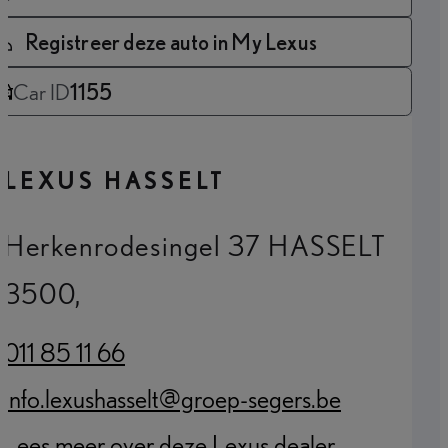
Registreer deze auto in My Lexus
Car ID
1155
LEXUS HASSELT
Herkenrodesingel 37 HASSELT
3500,
011 85 11 66
(Opens in new tab)
info.lexushasselt@groep-segers.be
(Opens in new tab)
Lees meer over deze Lexus dealer