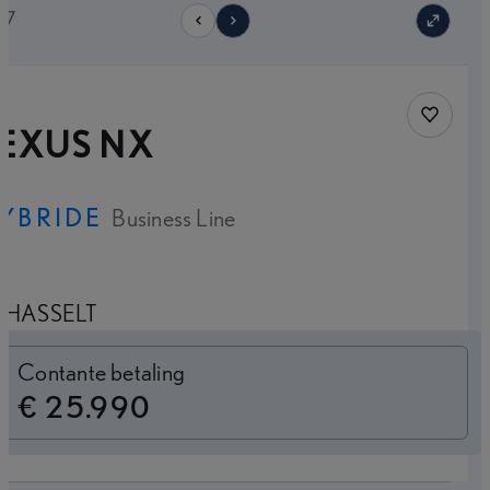
17
Save car
LEXUS NX
YBRIDE
Business Line
HASSELT
Switch to monthly
Contante betaling
€ 25.990