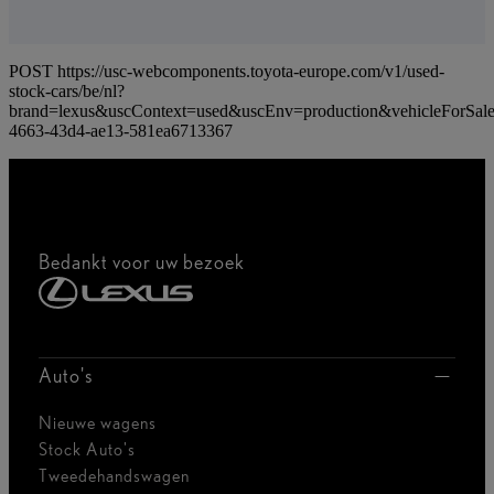
POST https://usc-webcomponents.toyota-europe.com/v1/used-
stock-cars/be/nl?
brand=lexus&uscContext=used&uscEnv=production&vehicleForSal
4663-43d4-ae13-581ea6713367
Bedankt voor uw bezoek
Auto's
Nieuwe wagens
Stock Auto's
Tweedehandswagen