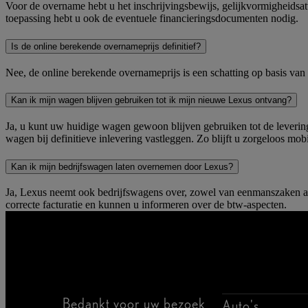
Voor de overname hebt u het inschrijvingsbewijs, gelijkvormigheidsatt
toepassing hebt u ook de eventuele financieringsdocumenten nodig.
Is de online berekende overnameprijs definitief?
Nee, de online berekende overnameprijs is een schatting op basis va
Kan ik mijn wagen blijven gebruiken tot ik mijn nieuwe Lexus ontvang?
Ja, u kunt uw huidige wagen gewoon blijven gebruiken tot de lever
wagen bij definitieve inlevering vastleggen. Zo blijft u zorgeloos mo
Kan ik mijn bedrijfswagen laten overnemen door Lexus?
Ja, Lexus neemt ook bedrijfswagens over, zowel van eenmanszaken al
correcte facturatie en kunnen u informeren over de btw-aspecten.
Bedankt voor uw bezoek
Auto's