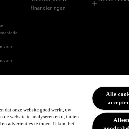
financieringen
en
umentatie
n voor
n voor
ders
Alle coo
accepte
en dat onze website goed werkt, uw
an de website te analyseren en u, indien
Allee
en advertenties te tonen. U kunt het
noodzakel