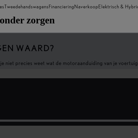
es
Tweedehandswagens
Financiering
Naverkoop
Elektrisch & Hybri
onder zorgen