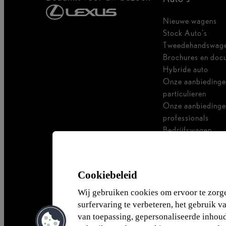
Nieuwe wagens
Stock Auto's
Tweedehandswag
Brochures en doc
Hybride auto
Onze aanbiedinge
particulieren
Onze aanbiedinge
professionals
Bedrijfswagen
Ik ben zelfstandig
Voor vlootbeheer
Cookiebeleid
Wij gebruiken cookies om ervoor te zorg
surfervaring te verbeteren, het gebruik v
van toepassing, gepersonaliseerde inhoud 