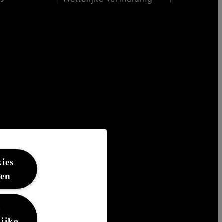
kies
ren
n
ijke