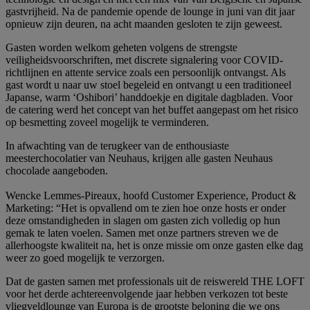
gastvrijheid. Na de pandemie opende de lounge in juni van dit jaar
opnieuw zijn deuren, na acht maanden gesloten te zijn geweest.
Gasten worden welkom geheten volgens de strengste
veiligheidsvoorschriften, met discrete signalering voor COVID-
richtlijnen en attente service zoals een persoonlijk ontvangst. Als
gast wordt u naar uw stoel begeleid en ontvangt u een traditioneel
Japanse, warm ‘Oshibori’ handdoekje en digitale dagbladen. Voor
de catering werd het concept van het buffet aangepast om het risico
op besmetting zoveel mogelijk te verminderen.
In afwachting van de terugkeer van de enthousiaste
meesterchocolatier van Neuhaus, krijgen alle gasten Neuhaus
chocolade aangeboden.
Wencke Lemmes-Pireaux, hoofd Customer Experience, Product &
Marketing: “Het is opvallend om te zien hoe onze hosts er onder
deze omstandigheden in slagen om gasten zich volledig op hun
gemak te laten voelen. Samen met onze partners streven we de
allerhoogste kwaliteit na, het is onze missie om onze gasten elke dag
weer zo goed mogelijk te verzorgen.
Dat de gasten samen met professionals uit de reiswereld THE LOFT
voor het derde achtereenvolgende jaar hebben verkozen tot beste
vliegveldlounge van Europa is de grootste beloning die we ons