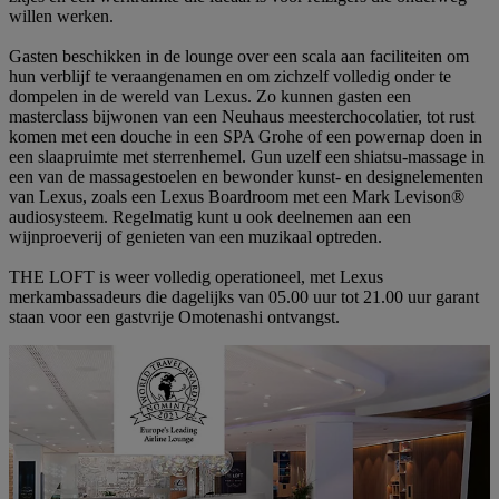
willen werken.
Gasten beschikken in de lounge over een scala aan faciliteiten om
hun verblijf te veraangenamen en om zichzelf volledig onder te
dompelen in de wereld van Lexus. Zo kunnen gasten een
masterclass bijwonen van een Neuhaus meesterchocolatier, tot rust
komen met een douche in een SPA Grohe of een powernap doen in
een slaapruimte met sterrenhemel. Gun uzelf een shiatsu-massage in
een van de massagestoelen en bewonder kunst- en designelementen
van Lexus, zoals een Lexus Boardroom met een Mark Levison®
audiosysteem. Regelmatig kunt u ook deelnemen aan een
wijnproeverij of genieten van een muzikaal optreden.
THE LOFT is weer volledig operationeel, met Lexus
merkambassadeurs die dagelijks van 05.00 uur tot 21.00 uur garant
staan voor een gastvrije Omotenashi ontvangst.