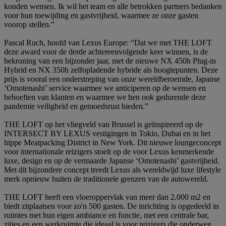
konden wensen. Ik wil het team en alle betrokken partners bedanken
voor hun toewijding en gastvrijheid, waarmee ze onze gasten
voorop stellen.”
Pascal Ruch, hoofd van Lexus Europe: “Dat we met THE LOFT
deze award voor de derde achtereenvolgende keer winnen, is de
bekroning van een bijzonder jaar, met de nieuwe NX 450h Plug-in
Hybrid en NX 350h zelfopladende hybride als hoogtepunten. Deze
prijs is vooral een onderstreping van onze wereldberoemde, Japanse
‘Omotenashi’ service waarmee we anticiperen op de wensen en
behoeften van klanten en waarmee we hen ook gedurende deze
pandemie veiligheid en gemoedsrust bieden.”
THE LOFT op het vliegveld van Brussel is geïnspireerd op de
INTERSECT BY LEXUS vestigingen in Tokio, Dubai en in het
hippe Meatpacking District in New York. Dit nieuwe loungeconcept
voor internationale reizigers stoelt op de voor Lexus kenmerkende
luxe, design en op de vermaarde Japanse ‘Omotenashi’ gastvrijheid.
Met dit bijzondere concept treedt Lexus als wereldwijd luxe lifestyle
merk opnieuw buiten de traditionele grenzen van de autowereld.
THE LOFT heeft een vloeroppervlak van meer dan 2.000 m2 en
biedt zitplaatsen voor zo'n 500 gasten. De inrichting is opgedeeld in
ruimtes met hun eigen ambiance en functie, met een centrale bar,
zitjes en een werkruimte die ideaal is voor reizigers die onderweg