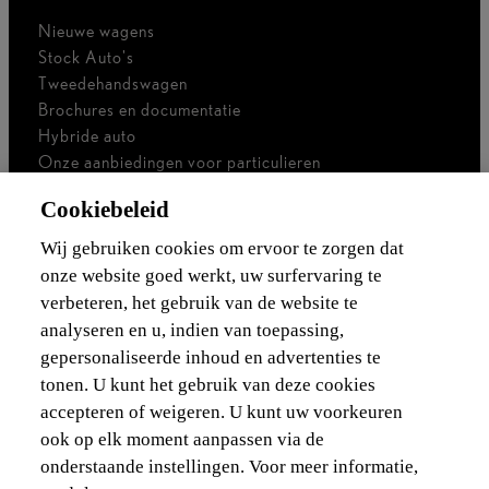
Nieuwe wagens
Stock Auto's
Tweedehandswagen
Brochures en documentatie
Hybride auto
Onze aanbiedingen voor particulieren
Onze aanbiedingen voor professionals
Cookiebeleid
Bedrijfswagen
Ik ben zelfstandig
Wij gebruiken cookies om ervoor te zorgen dat
Voor vlootbeheerders
onze website goed werkt, uw surfervaring te
verbeteren, het gebruik van de website te
Waarborgen & financieringen
analyseren en u, indien van toepassing,
gepersonaliseerde inhoud en advertenties te
Ontdek Lexus
tonen. U kunt het gebruik van deze cookies
accepteren of weigeren. U kunt uw voorkeuren
Wettelijke vermelding
ook op elk moment aanpassen via de
onderstaande instellingen. Voor meer informatie,