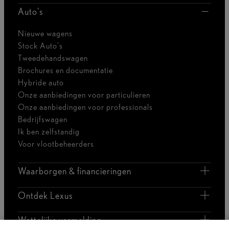
Auto's
Nieuwe wagens
Stock Auto's
Tweedehandswagen
Brochures en documentatie
Hybride auto
Onze aanbiedingen voor particulieren
Onze aanbiedingen voor professionals
Bedrijfswagen
Ik ben zelfstandig
Voor vlootbeheerders
Waarborgen & financieringen
Ontdek Lexus
Wettelijke vermelding