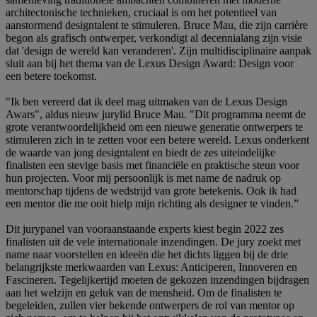
architectonische technieken, cruciaal is om het potentieel van
aanstormend designtalent te stimuleren. Bruce Mau, die zijn carrière
begon als grafisch ontwerper, verkondigt al decennialang zijn visie
dat 'design de wereld kan veranderen'. Zijn multidisciplinaire aanpak
sluit aan bij het thema van de Lexus Design Award: Design voor
een betere toekomst.
"Ik ben vereerd dat ik deel mag uitmaken van de Lexus Design
Awars", aldus nieuw jurylid Bruce Mau. "Dit programma neemt de
grote verantwoordelijkheid om een nieuwe generatie ontwerpers te
stimuleren zich in te zetten voor een betere wereld. Lexus onderkent
de waarde van jong designtalent en biedt de zes uiteindelijke
finalisten een stevige basis met financiële en praktische steun voor
hun projecten. Voor mij persoonlijk is met name de nadruk op
mentorschap tijdens de wedstrijd van grote betekenis. Ook ik had
een mentor die me ooit hielp mijn richting als designer te vinden.”
Dit jurypanel van vooraanstaande experts kiest begin 2022 zes
finalisten uit de vele internationale inzendingen. De jury zoekt met
name naar voorstellen en ideeën die het dichts liggen bij de drie
belangrijkste merkwaarden van Lexus: Anticiperen, Innoveren en
Fascineren. Tegelijkertijd moeten de gekozen inzendingen bijdragen
aan het welzijn en geluk van de mensheid. Om de finalisten te
begeleiden, zullen vier bekende ontwerpers de rol van mentor op