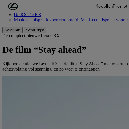
Ga naar de hoofdinhoud
(Druk op Enter)
Modellen
Promoti
De RX
De RX
Maak een afspraak voor een proefrit
Maak een afspraak voor ee
Scroll left
Scroll right
De compleet nieuwe Lexus RX
De film “Stay ahead”
Kijk hoe de nieuwe Lexus RX in de film “Stay Ahead” nieuw terrein ve
achtervolging vol spanning, en zo weet te ontsnappen.