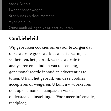
Stock Auto's
Tweedehandswagen
Brochures en documentatie
Hybride auto
Onze aanbiedingen voor particulieren
Onze aanbiedingen voor professionals
Cookiebeleid
Bedrijfswagen
Ik ben zelfstandig
Wij gebruiken cookies om ervoor te zorgen dat
Voor vlootbeheerders
onze website goed werkt, uw surfervaring te
verbeteren, het gebruik van de website te
Waarborgen & financieringen
analyseren en u, indien van toepassing,
gepersonaliseerde inhoud en advertenties te
Ontdek Lexus
tonen. U kunt het gebruik van deze cookies
accepteren of weigeren. U kunt uw voorkeuren
Wettelijke vermelding
ook op elk moment aanpassen via de
onderstaande instellingen. Voor meer informatie,
raadpleeg