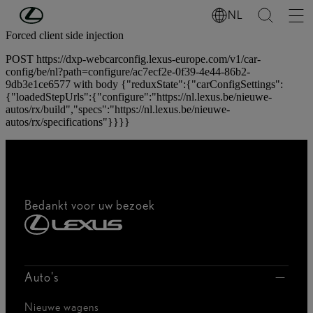
Ga naar de hoofdinhoud
(Druk op Enter)
NL
Forced client side injection
POST https://dxp-webcarconfig.lexus-europe.com/v1/car-
config/be/nl?path=configure/ac7ecf2e-0f39-4e44-86b2-
9db3e1ce6577 with body {"reduxState":{"carConfigSettings":
{"loadedStepUrls":{"configure":"https://nl.lexus.be/nieuwe-
autos/rx/build","specs":"https://nl.lexus.be/nieuwe-
autos/rx/specifications"}}}}
Bedankt voor uw bezoek
Auto's
Nieuwe wagens