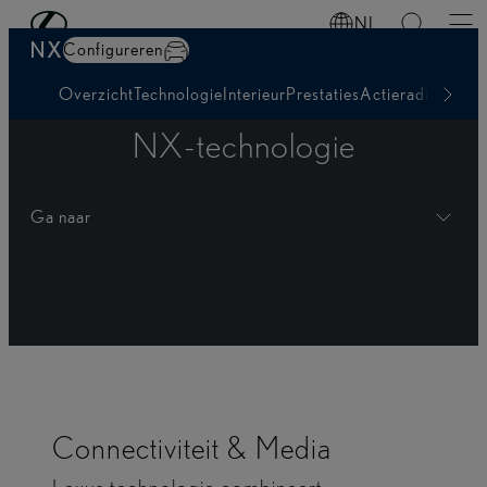
Ga naar de hoofdinhoud
(Druk op Enter)
NL
NX
Configureren
Overzicht
Technologie
Interieur
Prestaties
Actieradius & O
NX-technologie
Ga naar
Connectiviteit & Media