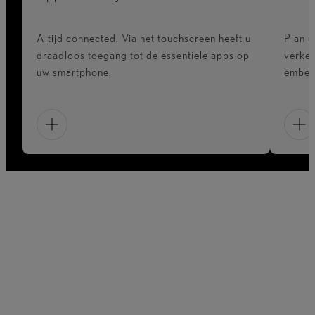
Altijd connected. Via het touchscreen heeft u
Plan u
draadloos toegang tot de essentiële apps op
verkee
uw smartphone.
embed