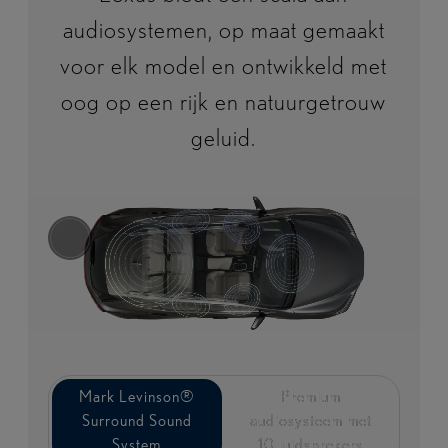
audiosystemen, op maat gemaakt
voor elk model en ontwikkeld met
oog op een rijk en natuurgetrouw
geluid.
Mark Levinson®
Mark Levinson®
Premium
Premium
Surround Sound
Surround Sound
audiosysteem met
audiosysteem met
System
System
10 luidsprekers
10 luidsprekers