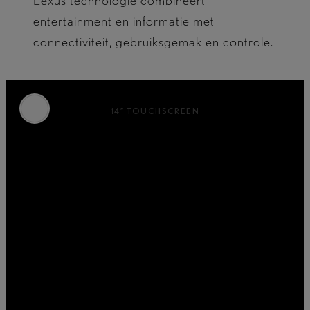
Lexus technologie combineert
entertainment en informatie met
connectiviteit, gebruiksgemak en controle.
14” TOUCHSCREEN
Het op een tablet geïnspireerde
touchscreen is perfect gepostioneerd en is
de interface voor de bediening van een
scala aan interactieve functies.