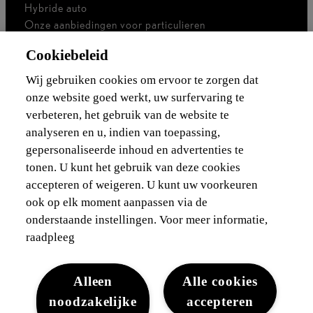
Hybride auto
Onze aanbiedingen voor particulieren
Onze aanbiedingen voor professionals
Cookiebeleid
Bedrijfswagen
Ik ben zelfstandig
Wij gebruiken cookies om ervoor te zorgen dat
Voor vlootbeheerders
onze website goed werkt, uw surfervaring te
verbeteren, het gebruik van de website te
Waarborgen & financieringen
analyseren en u, indien van toepassing,
gepersonaliseerde inhoud en advertenties te
Ontdek Lexus
tonen. U kunt het gebruik van deze cookies
accepteren of weigeren. U kunt uw voorkeuren
Wettelijke vermelding
ook op elk moment aanpassen via de
onderstaande instellingen. Voor meer informatie,
raadpleeg
Alleen
Alle cookies
noodzakelijke
accepteren
Juridisch
Cookies
WLTP
Gegevensbescherming