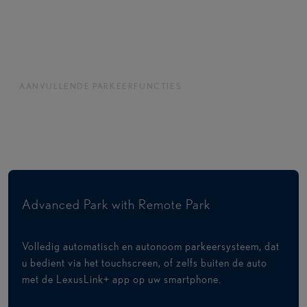
AANVULLENDE PARKEERFUNCTIES
Extra ondersteuning om gemakkelijker
en met meer vertrouwen te parkeren.
Advanced Park with Remote Park
Volledig automatisch en autonoom parkeersysteem, dat
u bedient via het touchscreen, of zelfs buiten de auto
met de LexusLink+ app op uw smartphone.