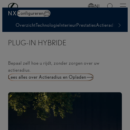
Vraag een offerte aan
Ga naar de hoofdinhoud
(Druk op Enter)
NL
NX
Configureren
Overzicht
Technologie
Interieur
Prestaties
Actieradius & O
PLUG-IN HYBRIDE
Bepaal zelf hoe u rijdt, zonder zorgen over uw
actieradius.
Lees alles over Actieradius en Opladen