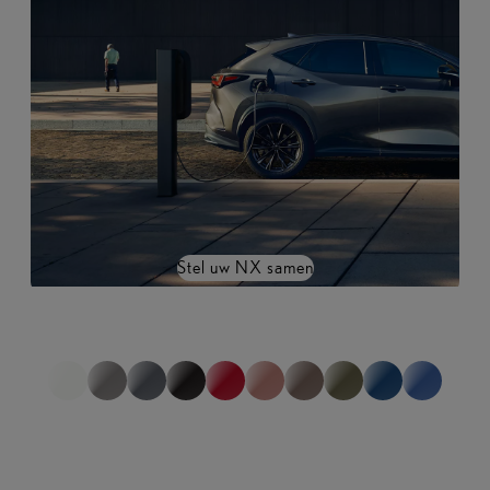
Stel uw NX samen
*niet representatief voor de volledige range
1
van
0