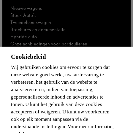
Nieuwe wagens
Stock Auto's
Tweedehandswagen
Brochures en documentatie
Hybride auto
Onze aanbiedingen voor particulieren
Onze aanbiedingen voor professionals
Cookiebeleid
Bedrijfswagen
Ik ben zelfstandig
Wij gebruiken cookies om ervoor te zorgen dat
Voor vlootbeheerders
onze website goed werkt, uw surfervaring te
verbeteren, het gebruik van de website te
Waarborgen & financieringen
analyseren en u, indien van toepassing,
gepersonaliseerde inhoud en advertenties te
Ontdek Lexus
tonen. U kunt het gebruik van deze cookies
accepteren of weigeren. U kunt uw voorkeuren
Wettelijke vermelding
ook op elk moment aanpassen via de
onderstaande instellingen. Voor meer informatie,