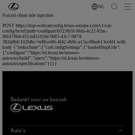
Ga naar de hoofdinhoud
(Druk op Enter)
NL
Forced client side injection
POST https://dxp-webcarconfig.lexus-europe.com/v1/car-
config/be/nl?path=configure/0323fb5f-9bfa-4c22-92ac-
fb637f84c451/ad11d16e-9df3-43c7-9874-
382a0bfc1026&c=ed9ce4f6-4f42-4b8c-a15a-08aa613cefd1 with
body {"reduxState":{"carConfigSettings":{"loadedStepUrls":
{"configure":"https://nl.lexus.be/nieuwe-
autos/nx/build","specs":"https://nl.lexus.be/nieuwe-
autos/nx/specifications"}}}}
Bedankt voor uw bezoek
Auto's