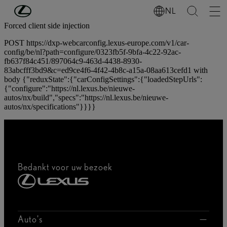
Ga naar de hoofdinhoud
(Druk op Enter)
NL
Forced client side injection
POST https://dxp-webcarconfig.lexus-europe.com/v1/car-
config/be/nl?path=configure/0323fb5f-9bfa-4c22-92ac-
fb637f84c451/897064c9-463d-4438-8930-
83abcfff3bd9&c=ed9ce4f6-4f42-4b8c-a15a-08aa613cefd1 with
body {"reduxState":{"carConfigSettings":{"loadedStepUrls":
{"configure":"https://nl.lexus.be/nieuwe-
autos/nx/build","specs":"https://nl.lexus.be/nieuwe-
autos/nx/specifications"}}}}
Bedankt voor uw bezoek
Auto's