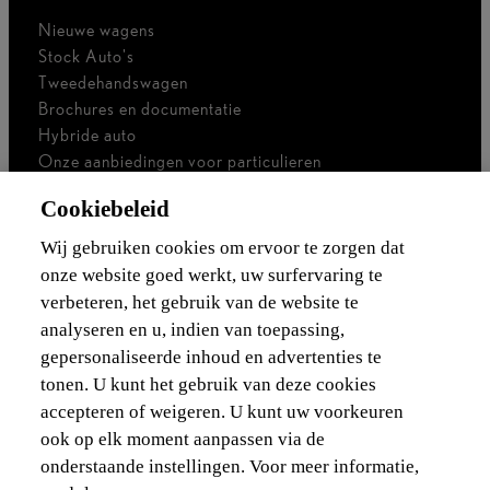
Nieuwe wagens
Stock Auto's
Tweedehandswagen
Brochures en documentatie
Hybride auto
Onze aanbiedingen voor particulieren
Onze aanbiedingen voor professionals
Cookiebeleid
Bedrijfswagen
Ik ben zelfstandig
Wij gebruiken cookies om ervoor te zorgen dat
Voor vlootbeheerders
onze website goed werkt, uw surfervaring te
verbeteren, het gebruik van de website te
Waarborgen & financieringen
analyseren en u, indien van toepassing,
gepersonaliseerde inhoud en advertenties te
Ontdek Lexus
tonen. U kunt het gebruik van deze cookies
accepteren of weigeren. U kunt uw voorkeuren
Wettelijke vermelding
ook op elk moment aanpassen via de
onderstaande instellingen. Voor meer informatie,